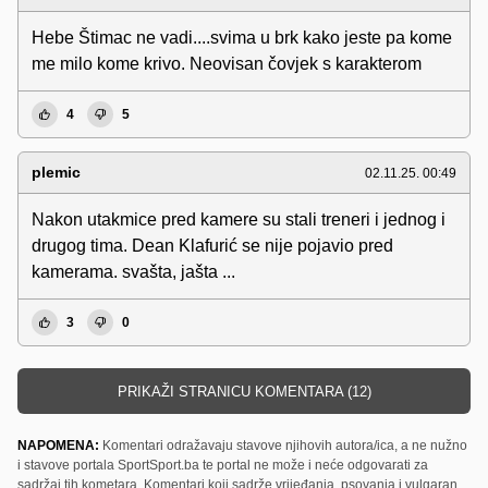
Hebe Štimac ne vadi....svima u brk kako jeste pa kome
me milo kome krivo. Neovisan čovjek s karakterom
4
5
plemic
02.11.25. 00:49
Nakon utakmice pred kamere su stali treneri i jednog i
drugog tima. Dean Klafurić se nije pojavio pred
kamerama. svašta, jašta ...
3
0
PRIKAŽI STRANICU KOMENTARA (12)
NAPOMENA:
Komentari odražavaju stavove njihovih autora/ica, a ne nužno
i stavove portala SportSport.ba te portal ne može i neće odgovarati za
sadržaj tih kometara. Komentari koji sadrže vrijeđanja, psovanja i vulgaran