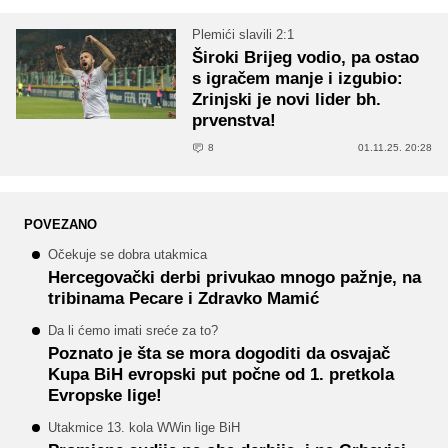
Plemići slavili 2:1
Široki Brijeg vodio, pa ostao
s igračem manje i izgubio:
Zrinjski je novi lider bh.
prvenstva!
8
01.11.25. 20:28
POVEZANO
Očekuje se dobra utakmica
Hercegovački derbi privukao mnogo pažnje, na
tribinama Pecare i Zdravko Mamić
Da li ćemo imati sreće za to?
Poznato je šta se mora dogoditi da osvajač
Kupa BiH evropski put počne od 1. pretkola
Evropske lige!
Utakmice 13. kola WWin lige BiH