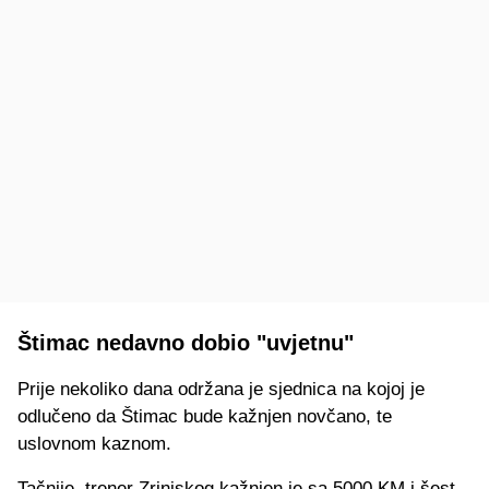
Štimac nedavno dobio "uvjetnu"
Prije nekoliko dana održana je sjednica na kojoj je
odlučeno da Štimac bude kažnjen novčano, te
uslovnom kaznom.
Tačnije, trener Zrinjskog kažnjen je sa 5000 KM i šest