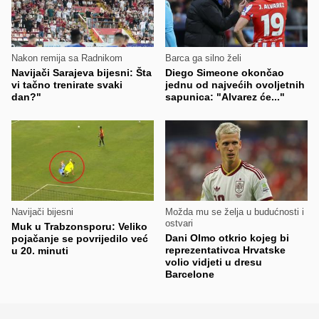
Nakon remija sa Radnikom
Barca ga silno želi
Navijači Sarajeva bijesni: Šta
Diego Simeone okončao
vi tačno trenirate svaki
jednu od najvećih ovoljetnih
dan?"
sapunica: "Alvarez će..."
Navijači bijesni
Možda mu se želja u budućnosti i
ostvari
Muk u Trabzonsporu: Veliko
Dani Olmo otkrio kojeg bi
pojačanje se povrijedilo već
reprezentativca Hrvatske
u 20. minuti
volio vidjeti u dresu
Barcelone