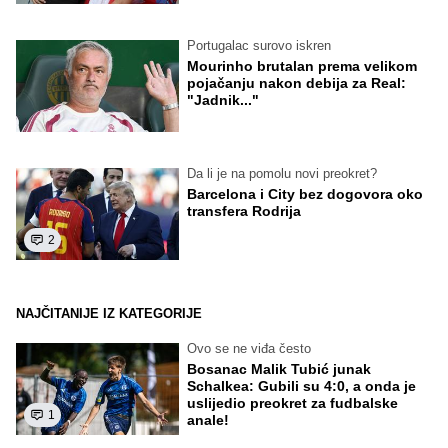
Portugalac surovo iskren
Mourinho brutalan prema velikom
pojačanju nakon debija za Real:
"Jadnik..."
Da li je na pomolu novi preokret?
Barcelona i City bez dogovora oko
transfera Rodrija
2
NAJČITANIJE IZ KATEGORIJE
Ovo se ne viđa često
Bosanac Malik Tubić junak
Schalkea: Gubili su 4:0, a onda je
uslijedio preokret za fudbalske
1
anale!