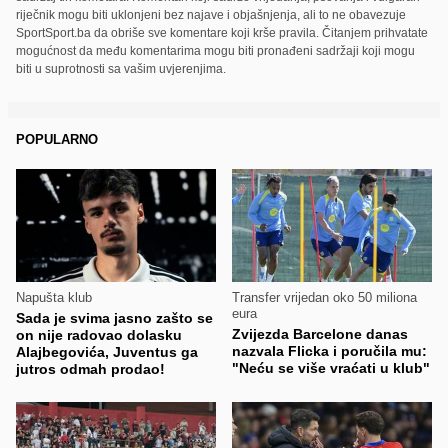
riječnik mogu biti uklonjeni bez najave i objašnjenja, ali to ne obavezuje
SportSport.ba da obriše sve komentare koji krše pravila. Čitanjem prihvatate
mogućnost da među komentarima mogu biti pronađeni sadržaji koji mogu
biti u suprotnosti sa vašim uvjerenjima.
POPULARNO
Napušta klub
Transfer vrijedan oko 50 miliona
eura
Sada je svima jasno zašto se
Zvijezda Barcelone danas
on nije radovao dolasku
nazvala Flicka i poručila mu:
Alajbegovića, Juventus ga
"Neću se više vraćati u klub"
jutros odmah prodao!