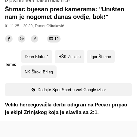
Izjava trenera nakon utakmice
Štimac bijesan pred kamerama: "Uništen
nam je nogomet danas ovdje, bok!"
01.11.25. - 20:39,
Esmer Oštraković
12
Dean Klafurić
HŠK Zrinjski
Igor Štimac
Teme:
NK Široki Brijeg
Dodajte SportSport u vaš Google izbor
Veliki hercegovački derbi odigran na Pecari pripao
je ekipi Zrinjskog koja je slavila sa 2:1.