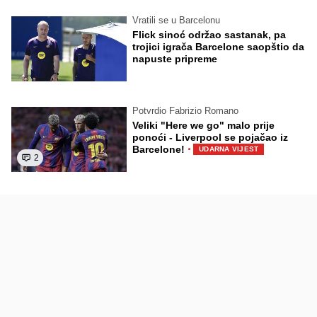
Vratili se u Barcelonu
Flick sinoć održao sastanak, pa
trojici igrača Barcelone saopštio da
napuste pripreme
Potvrdio Fabrizio Romano
Veliki "Here we go" malo prije
ponoći - Liverpool se pojačao iz
·
Barcelone!
UDARNA VIJEST
2