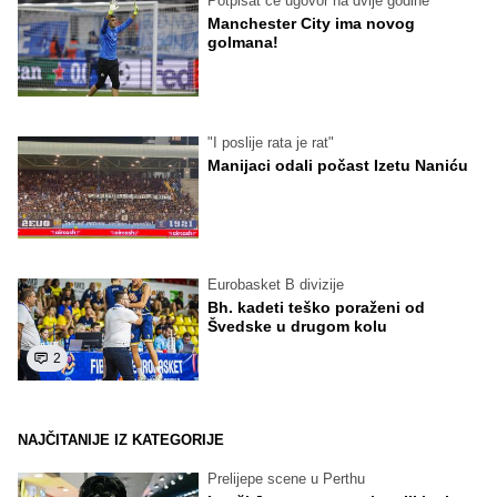
Potpisat će ugovor na dvije godine
Manchester City ima novog
golmana!
"I poslije rata je rat"
Manijaci odali počast Izetu Naniću
Eurobasket B divizije
Bh. kadeti teško poraženi od
Švedske u drugom kolu
2
NAJČITANIJE IZ KATEGORIJE
Prelijepe scene u Perthu