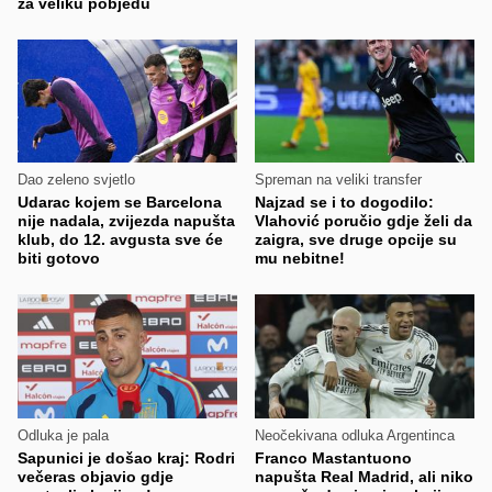
za veliku pobjedu
Dao zeleno svjetlo
Spreman na veliki transfer
Udarac kojem se Barcelona
Najzad se i to dogodilo:
nije nadala, zvijezda napušta
Vlahović poručio gdje želi da
klub, do 12. avgusta sve će
zaigra, sve druge opcije su
biti gotovo
mu nebitne!
Odluka je pala
Neočekivana odluka Argentinca
Sapunici je došao kraj: Rodri
Franco Mastantuono
večeras objavio gdje
napušta Real Madrid, ali niko