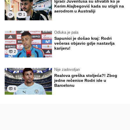
Igrači Juventusa su shvatili ko je
Kerim Alajbegović kada su stigli na
aerodrom u Australiji
1
Odluka je pala
Sapunici je došao kraj: Rodri
večeras objavio gdje nastavlja
karijeru!
2
Nije zadovoljan
Realova greška stoljeća?! Zbog
jedne rečenice Rodri ide u
Barcelonu
6