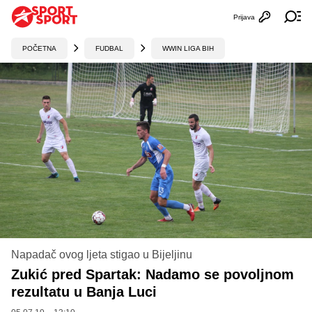
Prijava
Otvori profi
Ot
POČETNA
FUDBAL
WWIN LIGA BIH
Napadač ovog ljeta stigao u Bijeljinu
Zukić pred Spartak: Nadamo se povoljnom
rezultatu u Banja Luci