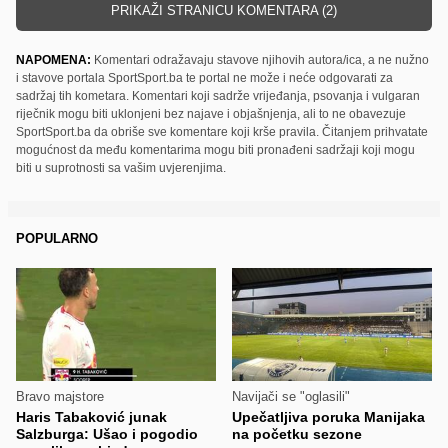
PRIKAŽI STRANICU KOMENTARA (2)
NAPOMENA:
Komentari odražavaju stavove njihovih autora/ica, a ne nužno
i stavove portala SportSport.ba te portal ne može i neće odgovarati za
sadržaj tih kometara. Komentari koji sadrže vrijeđanja, psovanja i vulgaran
riječnik mogu biti uklonjeni bez najave i objašnjenja, ali to ne obavezuje
SportSport.ba da obriše sve komentare koji krše pravila. Čitanjem prihvatate
mogućnost da među komentarima mogu biti pronađeni sadržaji koji mogu
biti u suprotnosti sa vašim uvjerenjima.
POPULARNO
Bravo majstore
Navijači se "oglasili"
Haris Tabaković junak
Upečatljiva poruka Manijaka
Salzburga: Ušao i pogodio
na početku sezone