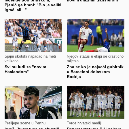
legende pod pritiskom,
novim ulaznim transferom
Pjanić ga brani: "Bio je veliki
igrač, ali..."
Sjajni škotski napadač na meti
Njegov status u ekipi se drastično
velikana
mijenja
Svi su ludi za "novim
Zna se ko je najveći gubitnik
Haalandom"
u Barceloni dolaskom
Rodrija
Prelijepe scene u Perthu
Tvrde hrvatski mediji
Igrači Juventusa su shvatili
Reprezentativac BiH uskoro