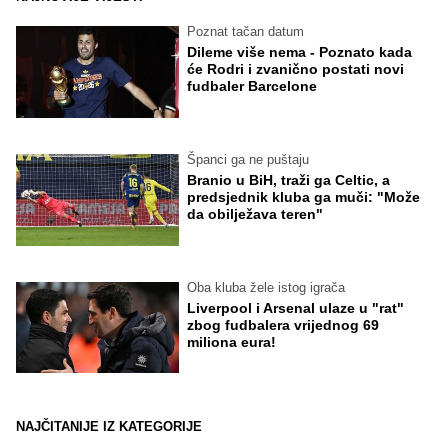
Poznat tačan datum
Dileme više nema - Poznato kada
će Rodri i zvanično postati novi
fudbaler Barcelone
Španci ga ne puštaju
Branio u BiH, traži ga Celtic, a
predsjednik kluba ga muči: "Može
da obilježava teren"
Oba kluba žele istog igrača
Liverpool i Arsenal ulaze u "rat"
zbog fudbalera vrijednog 69
miliona eura!
NAJČITANIJE IZ KATEGORIJE