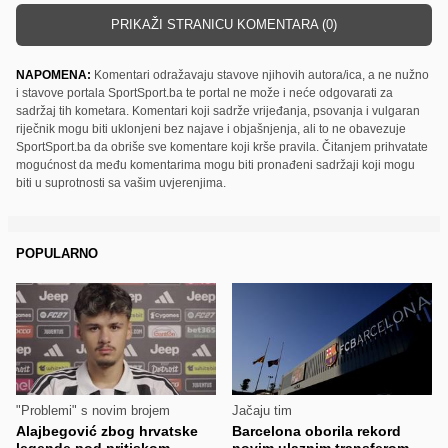
PRIKAŽI STRANICU KOMENTARA (0)
NAPOMENA:
Komentari odražavaju stavove njihovih autora/ica, a ne nužno
i stavove portala SportSport.ba te portal ne može i neće odgovarati za
sadržaj tih kometara. Komentari koji sadrže vrijeđanja, psovanja i vulgaran
riječnik mogu biti uklonjeni bez najave i objašnjenja, ali to ne obavezuje
SportSport.ba da obriše sve komentare koji krše pravila. Čitanjem prihvatate
mogućnost da među komentarima mogu biti pronađeni sadržaji koji mogu
biti u suprotnosti sa vašim uvjerenjima.
POPULARNO
"Problemi" s novim brojem
Jačaju tim
Alajbegović zbog hrvatske
Barcelona oborila rekord