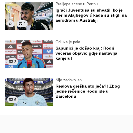
Prelijepe scene u Perthu
Igrači Juventusa su shvatili ko je
Kerim Alajbegović kada su stigli na
aerodrom u Australiji
1
Odluka je pala
Sapunici je došao kraj: Rodri
večeras objavio gdje nastavlja
karijeru!
2
Nije zadovoljan
Realova greška stoljeća?! Zbog
jedne rečenice Rodri ide u
Barcelonu
6