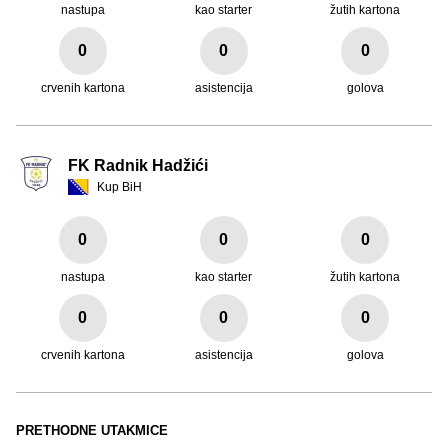
nastupa
kao starter
žutih kartona
0
0
0
crvenih kartona
asistencija
golova
FK Radnik Hadžići
Kup BiH
0
0
0
nastupa
kao starter
žutih kartona
0
0
0
crvenih kartona
asistencija
golova
PRETHODNE UTAKMICE