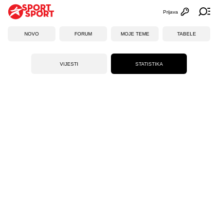
Prijava
Otvori profi
Ot
NOVO
FORUM
MOJE TEME
TABELE
VIJESTI
STATISTIKA