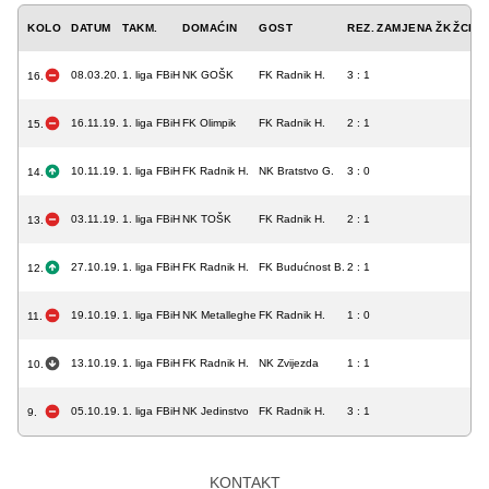
KOLO
DATUM
TAKM.
DOMAĆIN
GOST
REZ.
ZAMJENA
ŽK
ŽCK
C
08.03.20.
1. liga FBiH
NK GOŠK
FK Radnik H.
3 : 1
16.
16.11.19.
1. liga FBiH
FK Olimpik
FK Radnik H.
2 : 1
15.
10.11.19.
1. liga FBiH
FK Radnik H.
NK Bratstvo G.
3 : 0
14.
03.11.19.
1. liga FBiH
NK TOŠK
FK Radnik H.
2 : 1
13.
27.10.19.
1. liga FBiH
FK Radnik H.
FK Budućnost B.
2 : 1
12.
19.10.19.
1. liga FBiH
NK Metalleghe
FK Radnik H.
1 : 0
11.
13.10.19.
1. liga FBiH
FK Radnik H.
NK Zvijezda
1 : 1
10.
05.10.19.
1. liga FBiH
NK Jedinstvo
FK Radnik H.
3 : 1
9.
KONTAKT