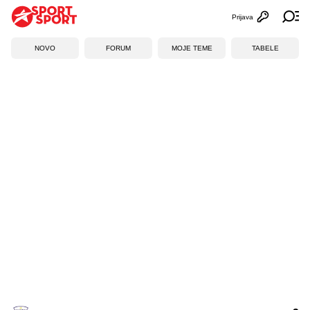
Prijava
Otvori profi
Ot
NOVO
FORUM
MOJE TEME
TABELE