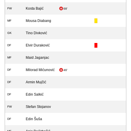
Kosta Bajić
FW
68'
Mousa Diabang
MF
Tino Divković
GK
Elvir Duraković
DF
Maid Jaganjac
MF
Milorad Mićunović
DF
46'
Armin Mujčić
DF
Edin Salkić
DF
Stefan Stojanov
FW
Edin Šuša
DF