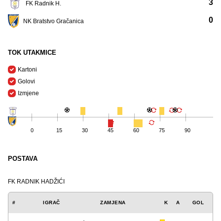
3
FK Radnik H.
0
NK Bratstvo Gračanica
TOK UTAKMICE
Kartoni
Golovi
Izmjene
0
15
30
45
60
75
90
POSTAVA
FK RADNIK HADŽIĆI
#
IGRAČ
ZAMJENA
K
A
GOL