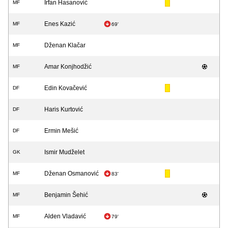
Irfan Hasanović
MF
Enes Kazić
MF
69'
Dženan Klačar
MF
Amar Konjhodžić
MF
Edin Kovačević
DF
Haris Kurtović
DF
Ermin Mešić
DF
Ismir Mudželet
GK
Dženan Osmanović
MF
83'
Benjamin Šehić
MF
Alden Vladavić
MF
79'