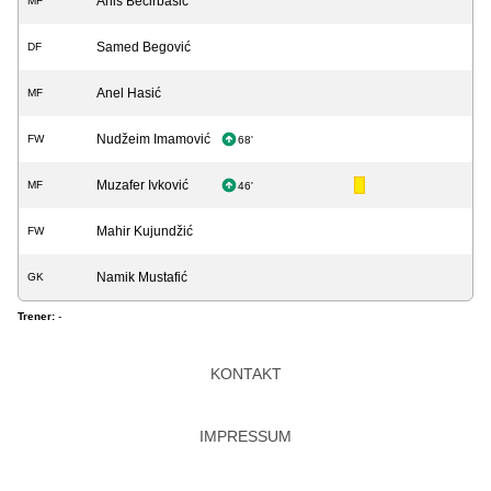
Anis Bećirbašić
MF
Samed Begović
DF
Anel Hasić
MF
Nudžeim Imamović
FW
68'
Muzafer Ivković
MF
46'
Mahir Kujundžić
FW
Namik Mustafić
GK
Trener:
-
KONTAKT
IMPRESSUM