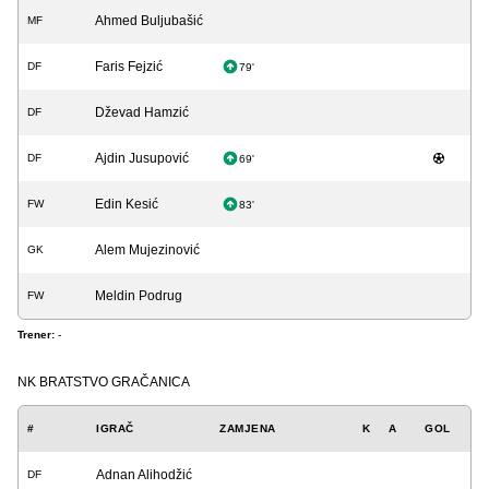
Ahmed Buljubašić
MF
Faris Fejzić
DF
79'
Dževad Hamzić
DF
Ajdin Jusupović
DF
69'
Edin Kesić
FW
83'
Alem Mujezinović
GK
Meldin Podrug
FW
Trener:
-
NK BRATSTVO GRAČANICA
#
IGRAČ
ZAMJENA
K
A
GOL
Adnan Alihodžić
DF