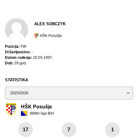
ALEX SOBCZYK
HŠK Posušje
Pozicija:
FW
Državljanstvo:
-
Datum rođenja:
20.05.1997.
Dob:
29 god.
STATISTIKA
Sezona
HŠK Posušje
WWin liga BiH
17
7
1