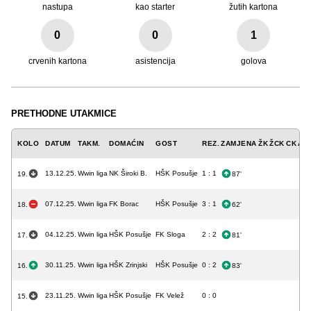
nastupa
kao starter
žutih kartona
0
0
1
crvenih kartona
asistencija
golova
PRETHODNE UTAKMICE
KOLO
DATUM
TAKM.
DOMAĆIN
GOST
REZ.
ZAMJENA
ŽK
ŽCK
CK
A
G
13.12.25.
Wwin liga
NK Široki B.
HŠK Posušje
1 : 1
19.
87'
07.12.25.
Wwin liga
FK Borac
HŠK Posušje
3 : 1
18.
62'
04.12.25.
Wwin liga
HŠK Posušje
FK Sloga
2 : 2
17.
81'
30.11.25.
Wwin liga
HŠK Zrinjski
HŠK Posušje
0 : 2
16.
83'
23.11.25.
Wwin liga
HŠK Posušje
FK Velež
0 : 0
15.