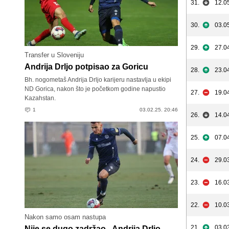
31.
12.0
30.
03.0
29.
27.0
Transfer u Sloveniju
Andrija Drljo potpisao za Goricu
28.
23.0
Bh. nogometaš Andrija Drljo karijeru nastavlja u ekipi
ND Gorica, nakon što je početkom godine napustio
27.
19.0
Kazahstan.
1
03.02.25. 20:46
26.
14.0
25.
07.0
24.
29.0
23.
16.0
22.
10.0
Nakon samo osam nastupa
21.
03.0
Nije se dugo zadržao - Andrija Drljo