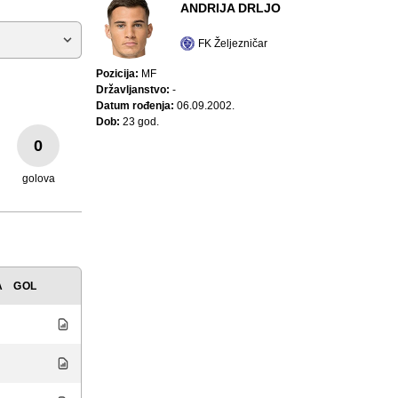
ANDRIJA DRLJO
FK Željezničar
Pozicija:
MF
Državljanstvo:
-
Datum rođenja:
06.09.2002.
Dob:
23 god.
0
golova
A
GOL