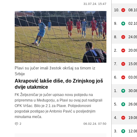
31.07.24. 15:47
10.
08.1
9.
02.1
8.
24.0
2.
20.0
7.
15.0
Plavi su jučer imali žestok okršaj sa timom iz
Srbije
6.
03.0
Akrapović lakše diše, do Zrinjskog još
dvije utakmice
1.
30.0
FK Željezničar je jučer upisao novu pobjedu na
pripremma u Međugorju, a Plavi su ovaj put nadigrali
5.
26.0
OFK Vršac. Bilo je 2:1 za Plave. Pobjedonosni
pogodak postigao je Antonio Pavić u posljednjim
minutama meča.
4.
19.0
2
06.02.24. 07:50
3.
12.0