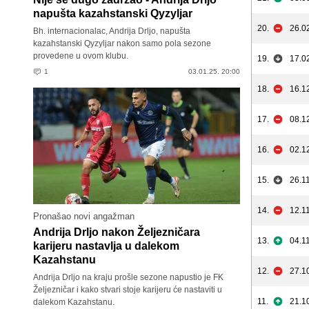
napušta kazahstanski Qyzyljar
20.
26.0
Bh. internacionalac, Andrija Drljo, napušta
kazahstanski Qyzyljar nakon samo pola sezone
provedene u ovom klubu.
19.
17.0
1
03.01.25. 20:00
18.
16.1
17.
08.1
16.
02.1
15.
26.11
14.
12.11
Pronašao novi angažman
Andrija Drljo nakon Željezničara
13.
04.11
karijeru nastavlja u dalekom
Kazahstanu
12.
27.1
Andrija Drljo na kraju prošle sezone napustio je FK
Željezničar i kako stvari stoje karijeru će nastaviti u
11.
21.1
dalekom Kazahstanu.