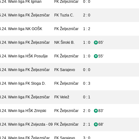
5.24.
Wwin liga
FK Igman
FK Željezničar
0 : 0
5.24.
Wwin liga
FK Željezničar
FK Tuzla C.
2 : 0
4.24.
Wwin liga
NK GOŠK
FK Željezničar
1 : 2
4.24.
Wwin liga
FK Željezničar
NK Široki B.
1 : 0
65'
4.24.
Wwin liga
HŠK Posušje
FK Željezničar
1 : 0
55'
4.24.
Wwin liga
FK Željezničar
FK Sarajevo
0 : 0
4.24.
Wwin liga
FK Sloga D.
FK Željezničar
0 : 3
3.24.
Wwin liga
FK Željezničar
FK Velež
0 : 1
3.24.
Wwin liga
HŠK Zrinjski
FK Željezničar
2 : 0
83'
3.24.
Wwin liga
FK Zvijezda - 09
FK Željezničar
2 : 1
68'
3.24.
Wwin liga
FK Željezničar
FK Sarajevo
3 : 0