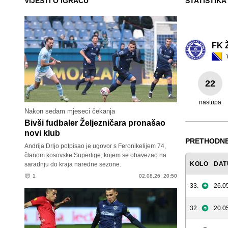
VIJESTI O IGRAČU
STATISTIKA
FK Ž
22
nastupa
Nakon sedam mjeseci čekanja
Bivši fudbaler Željezničara pronašao
novi klub
PRETHODNE
Andrija Drljo potpisao je ugovor s Feronikelijem 74,
članom kosovske Superlige, kojem se obavezao na
KOLO
DAT
saradnju do kraja naredne sezone.
1
02.08.26. 20:50
33.
26.0
32.
20.0