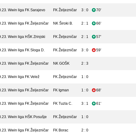
0.23.
Wwin liga
FK Sarajevo
FK Željezničar
3 : 0
70'
0.23.
Wwin liga
FK Željezničar
NK Široki B.
2 : 1
66'
9.23.
Wwin liga
HŠK Zrinjski
FK Željezničar
2 : 1
57'
9.23.
Wwin liga
FK Sloga D.
FK Željezničar
3 : 0
59'
9.23.
Wwin liga
FK Željezničar
NK GOŠK
2 : 3
9.23.
Wwin liga
FK Velež
FK Željezničar
1 : 0
8.23.
Wwin liga
FK Željezničar
FK Igman
1 : 0
68'
8.23.
Wwin liga
FK Željezničar
FK Tuzla C.
3 : 1
61'
8.23.
Wwin liga
HŠK Posušje
FK Željezničar
1 : 0
8.23.
Wwin liga
FK Željezničar
FK Borac
2 : 0