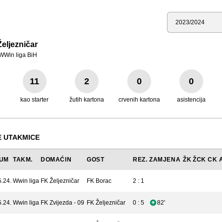
Sezona
eljezničar
WWin liga BiH
11
2
0
0
kao starter
žutih kartona
crvenih kartona
asistencija
 UTAKMICE
UM
TAKM.
DOMAĆIN
GOST
REZ.
ZAMJENA
ŽK
ŽCK
CK
5.24.
Wwin liga
FK Željezničar
FK Borac
2 : 1
5.24.
Wwin liga
FK Zvijezda - 09
FK Željezničar
0 : 5
82'