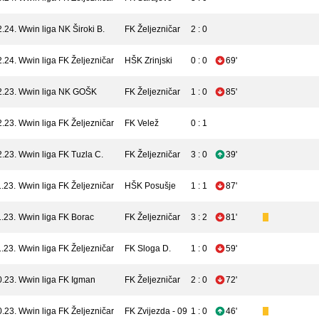
2.24.
Wwin liga
NK Široki B.
FK Željezničar
2 : 0
2.24.
Wwin liga
FK Željezničar
HŠK Zrinjski
0 : 0
69'
2.23.
Wwin liga
NK GOŠK
FK Željezničar
1 : 0
85'
2.23.
Wwin liga
FK Željezničar
FK Velež
0 : 1
2.23.
Wwin liga
FK Tuzla C.
FK Željezničar
3 : 0
39'
.23.
Wwin liga
FK Željezničar
HŠK Posušje
1 : 1
87'
.23.
Wwin liga
FK Borac
FK Željezničar
3 : 2
81'
.23.
Wwin liga
FK Željezničar
FK Sloga D.
1 : 0
59'
0.23.
Wwin liga
FK Igman
FK Željezničar
2 : 0
72'
0.23.
Wwin liga
FK Željezničar
FK Zvijezda - 09
1 : 0
46'