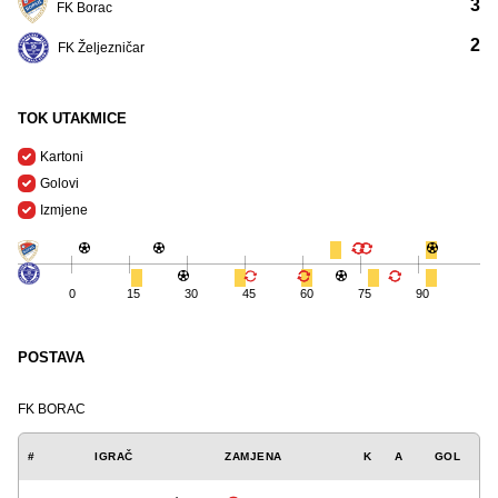
3
FK Borac
2
FK Željezničar
TOK UTAKMICE
Kartoni
Golovi
Izmjene
0
15
30
45
60
75
90
POSTAVA
FK BORAC
#
IGRAČ
ZAMJENA
K
A
GOL