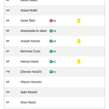
Nedim Mekić
MF
Vedad Muftić
GK
Semir Štilić
MF
59'
Abdulmalik Al-Jaber
MF
59'
Joseph Amoah
MF
46'
Mehmed Ćosić
DF
59'
Hamza Gasal
MF
81'
Dženan Haračić
FW
81'
Allyson Honorio
MF
Ajdin Mulalić
GK
Amar Musić
DF