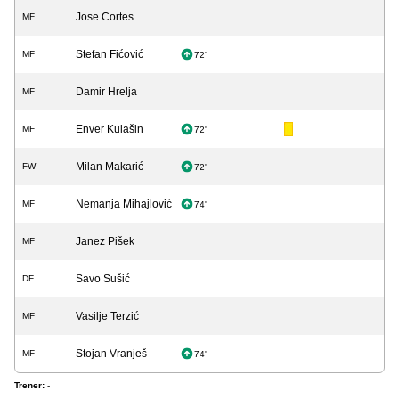
Jose Cortes
MF
Stefan Fićović
MF
72'
Damir Hrelja
MF
Enver Kulašin
MF
72'
Milan Makarić
FW
72'
Nemanja Mihajlović
MF
74'
Janez Pišek
MF
Savo Sušić
DF
Vasilje Terzić
MF
Stojan Vranješ
MF
74'
Trener:
-