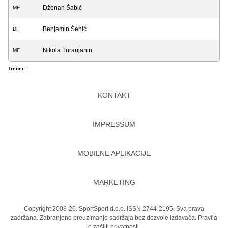
Dženan Šabić
MF
Benjamin Šehić
DF
Nikola Turanjanin
MF
Trener:
-
KONTAKT
IMPRESSUM
MOBILNE APLIKACIJE
MARKETING
Copyright 2008-26. SportSport d.o.o. ISSN 2744-2195. Sva prava
zadržana. Zabranjeno preuzimanje sadržaja bez dozvole izdavača.
Pravila
o zaštiti privatnosti.