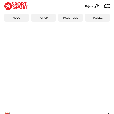
Prijava
Otvori profi
Ot
NOVO
FORUM
MOJE TEME
TABELE