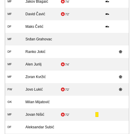
Jakov Blagaić
MF
74'
David Čavić
MF
72'
Maks Čelić
DF
Srđan Grahovac
MF
Ranko Jokić
DF
Alen Jurilj
MF
74'
Zoran Kvržić
MF
Jovo Lukić
FW
72'
Milan Mijatović
GK
Jovan Nišić
MF
72'
Aleksandar Subić
DF