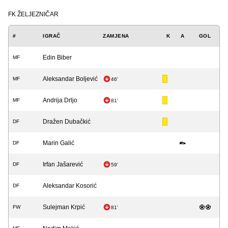
FK ŽELJEZNIČAR
#
IGRAČ
ZAMJENA
K
A
GOL
Edin Biber
MF
Aleksandar Boljević
MF
46'
Andrija Drljo
MF
81'
Dražen Dubačkić
DF
Marin Galić
DF
Irfan Jašarević
DF
59'
Aleksandar Kosorić
DF
Sulejman Krpić
FW
81'