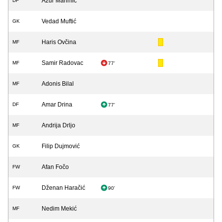
Azur Mahmić
DF
Vedad Muftić
GK
Haris Ovčina
MF
Samir Radovac
MF
77'
Adonis Bilal
MF
Amar Drina
DF
77'
Andrija Drljo
MF
Filip Dujmović
GK
Afan Fočo
FW
Dženan Haračić
FW
90'
Nedim Mekić
MF