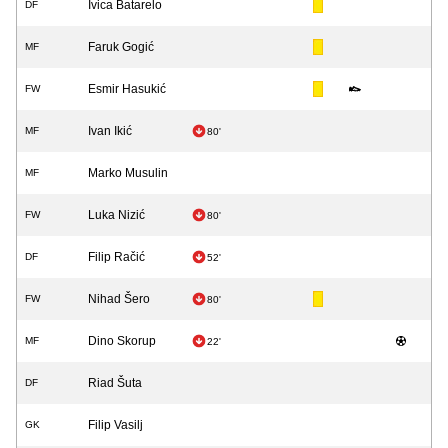
Ivica Batarelo
DF
Faruk Gogić
MF
Esmir Hasukić
FW
Ivan Ikić
MF
80'
Marko Musulin
MF
Luka Nizić
FW
80'
Filip Račić
DF
52'
Nihad Šero
FW
80'
Dino Skorup
MF
22'
Riad Šuta
DF
Filip Vasilj
GK