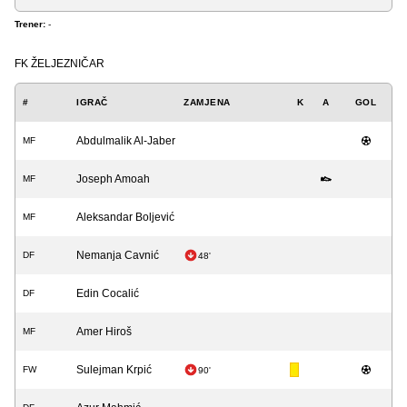
Trener:
-
FK ŽELJEZNIČAR
#
IGRAČ
ZAMJENA
K
A
GOL
Abdulmalik Al-Jaber
MF
Joseph Amoah
MF
Aleksandar Boljević
MF
Nemanja Cavnić
DF
48'
Edin Cocalić
DF
Amer Hiroš
MF
Sulejman Krpić
FW
90'