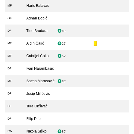
Haris Balavac
MF
Adnan Bobić
GK
Tino Bradara
DF
80'
Aldin Čajić
MF
22'
Gabrijel Čoko
MF
52'
Ivan Harambašić
DF
Sacha Marasović
MF
80'
Josip Miličević
DF
Jure Obšivač
DF
Filip Pobi
DF
Nikola Šiško
FW
80'