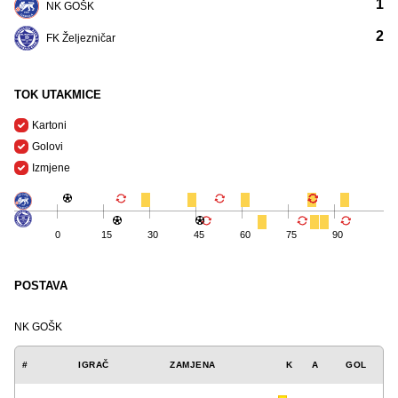
1
NK GOŠK
2
FK Željezničar
TOK UTAKMICE
Kartoni
Golovi
Izmjene
0
15
30
45
60
75
90
POSTAVA
NK GOŠK
#
IGRAČ
ZAMJENA
K
A
GOL