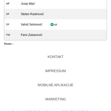
Josip Mijić
MF
Stefan Radinović
DF
Vahid Selimović
DF
48'
Faris Zubanović
FW
Trener:
-
KONTAKT
IMPRESSUM
MOBILNE APLIKACIJE
MARKETING