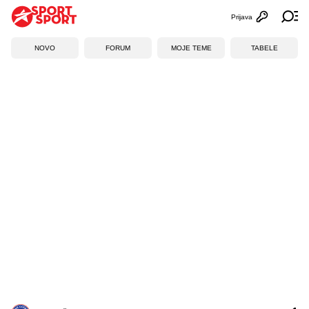
Prijava
Otvori profi
Ot
NOVO
FORUM
MOJE TEME
TABELE