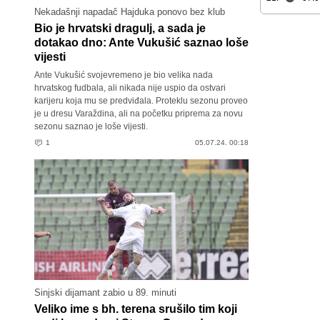
Nekadašnji napadač Hajduka ponovo bez klub
Bio je hrvatski dragulj, a sada je
dotakao dno: Ante Vukušić saznao loše
vijesti
Ante Vukušić svojevremeno je bio velika nada
hrvatskog fudbala, ali nikada nije uspio da ostvari
karijeru koja mu se predviđala. Proteklu sezonu proveo
je u dresu Varaždina, ali na početku priprema za novu
sezonu saznao je loše vijesti.
1
05.07.24. 00:18
Sinjski dijamant zabio u 89. minuti
Veliko ime s bh. terena srušilo tim koji