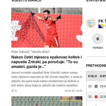
VIJESTI O IGRAČU
STATISTIKA
FK T
6
nastupa
Ante Vukušić "otvorio dušu"
Nakon četiri mjeseca spakovao kofere i
napustio Zrinski, pa poručuje: "To su
PRETHODNE
amateri, gazda je..."
Iskusni hrvatski napadač Ante Vukušić nakon svega
KOLO
DA
četiri mjeseca napustio je NK Zrinski Osječko, a sada je
odlučio da javno kaže kakav amaterizam je doživio u
tom klubu zbog čega je odlučio da raskine saradnju.
33.
29.0
3
16.01.25. 13:02
32.
22.0