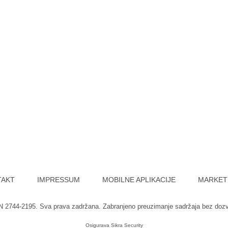
TAKT
IMPRESSUM
MOBILNE APLIKACIJE
MARKET
SN 2744-2195. Sva prava zadržana. Zabranjeno preuzimanje sadržaja bez doz
Osigurava
Sikra Security