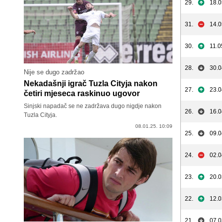
29.
18.0
31.
14.0
30.
11.0
28.
30.0
Nije se dugo zadržao
Nekadašnji igrač Tuzla Cityja nakon
27.
23.0
četiri mjeseca raskinuo ugovor
Sinjski napadač se ne zadržava dugo nigdje nakon
26.
16.0
Tuzla Cityja.
08.01.25. 10:09
25.
09.0
24.
02.0
23.
20.0
22.
12.0
21.
07.0