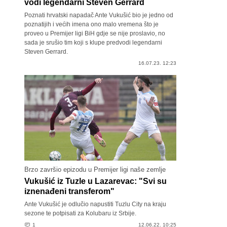
vodi legendarni Steven Gerrard
Poznati hrvatski napadač Ante Vukušić bio je jedno od
poznatijih i većih imena ono malo vremena što je
proveo u Premijer ligi BiH gdje se nije proslavio, no
sada je srušio tim koji s klupe predvodi legendarni
Steven Gerrard.
16.07.23. 12:23
Brzo završio epizodu u Premijer ligi naše zemlje
Vukušić iz Tuzle u Lazarevac: "Svi su
iznenađeni transferom"
Ante Vukušić je odlučio napustiti Tuzlu City na kraju
sezone te potpisati za Kolubaru iz Srbije.
1
12.06.22. 10:25