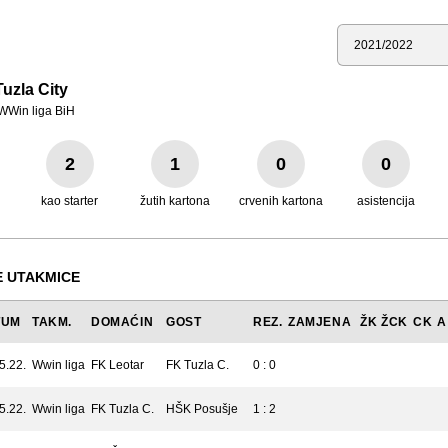
Sezona
uzla City
WWin liga BiH
2
1
0
0
kao starter
žutih kartona
crvenih kartona
asistencija
 UTAKMICE
TUM
TAKM.
DOMAĆIN
GOST
REZ.
ZAMJENA
ŽK
ŽCK
CK
A
5.22.
Wwin liga
FK Leotar
FK Tuzla C.
0 : 0
5.22.
Wwin liga
FK Tuzla C.
HŠK Posušje
1 : 2