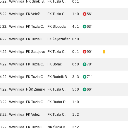
5.22.
Wwin liga
NK Široki B.
FK Tuzla C.
0 : 1
5.22.
Wwin liga
FK Velež
FK Tuzla C.
1 : 0
56'
5.22.
Wwin liga
FK Tuzla C.
FK Sloboda
4 : 1
63'
4.22.
Wwin liga
FK Tuzla C.
FK Željezničar
0 : 0
4.22.
Wwin liga
FK Sarajevo
FK Tuzla C.
0 : 1
90'
4.22.
Wwin liga
FK Tuzla C.
FK Borac
0 : 0
78'
4.22.
Wwin liga
FK Tuzla C.
FK Radnik B.
3 : 3
71'
4.22.
Wwin liga
HŠK Zrinjski
FK Tuzla C.
5 : 0
66'
3.22.
Wwin liga
FK Tuzla C.
FK Rudar P.
1 : 0
3.22.
Wwin liga
FK Velež
FK Tuzla C.
1 : 2
3.22.
Wwin liga
FK Tuzla C.
NK Široki B.
2 : 2