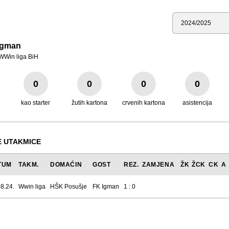
Sezona
Igman
WWin liga BiH
0
0
0
0
kao starter
žutih kartona
crvenih kartona
asistencija
 UTAKMICE
TUM
TAKM.
DOMAĆIN
GOST
REZ.
ZAMJENA
ŽK
ŽCK
CK
A
8.24.
Wwin liga
HŠK Posušje
FK Igman
1 : 0