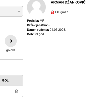
ARMAN DŽANKOVIĆ
FK Igman
Pozicija:
MF
Državljanstvo:
-
Datum rođenja:
24.03.2003.
Dob:
23 god.
0
golova
GOL