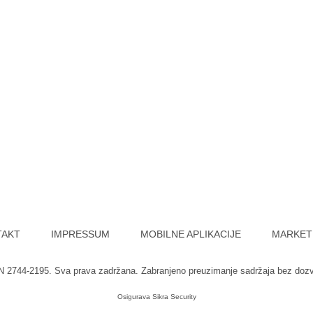
TAKT
IMPRESSUM
MOBILNE APLIKACIJE
MARKET
SN 2744-2195. Sva prava zadržana. Zabranjeno preuzimanje sadržaja bez doz
Osigurava
Sikra Security