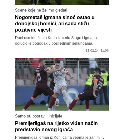
Scene koje ne želimo gledati
Nogometaš Igmana sinoć ostao u
dobojskoj bolnici, ali sada stižu
pozitivne vijesti
Duel osmine finala Kupa između Sloge i Igmana
odlučio je pogodak u posljednjim sekundama.
12.02.24. 11:06
Samo su postavili inicijale
Premijerligaš na rijetko viđen način
predstavio novog igrača
Premijerligaš Igman iz Konjica na veoma je zanimljiv