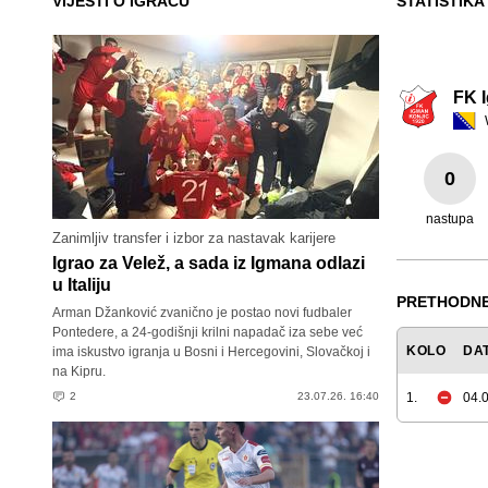
VIJESTI O IGRAČU
STATISTIKA
FK 
0
nastupa
Zanimljiv transfer i izbor za nastavak karijere
Igrao za Velež, a sada iz Igmana odlazi
u Italiju
PRETHODNE
Arman Džanković zvanično je postao novi fudbaler
Pontedere, a 24-godišnji krilni napadač iza sebe već
KOLO
DA
ima iskustvo igranja u Bosni i Hercegovini, Slovačkoj i
na Kipru.
2
23.07.26. 16:40
1.
04.0