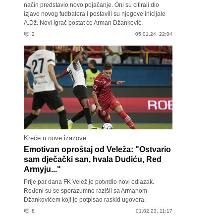
način predstavio novo pojačanje. Oni su citirali dio
izjave novog fudbalera i postavili su njegove inicijale
A.Dž. Novi igrač postat će Arman Džanković.
2
05.01.24. 22:04
Kreće u nove izazove
Emotivan oproštaj od Veleža: "Ostvario
sam dječački san, hvala Dudiću, Red
Armyju..."
Prije par dana FK Velež je potvrdio novi odlazak.
Rođeni su se sporazumno razišli sa Armanom
Džankovićem koji je potpisao raskid ugovora.
8
01.02.23. 11:17