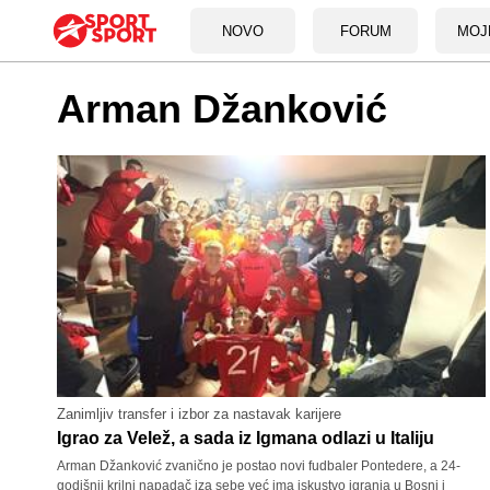
NOVO
FORUM
MOJ
Arman Džanković
Zanimljiv transfer i izbor za nastavak karijere
Igrao za Velež, a sada iz Igmana odlazi u Italiju
Arman Džanković zvanično je postao novi fudbaler Pontedere, a 24-
godišnji krilni napadač iza sebe već ima iskustvo igranja u Bosni i