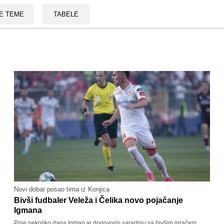
E TEME
TABELE
Novi dobar posao tima iz Konjica
Bivši fudbaler Veleža i Čelika novo pojačanje
Igmana
Prije nekoliko dana Igman je dogovorio saradnju sa bivšim igračem