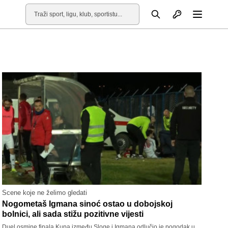
Otvori profil
Pretraga
Otvori
Scene koje ne želimo gledati
Nogometaš Igmana sinoć ostao u dobojskoj
bolnici, ali sada stižu pozitivne vijesti
Duel osmine finala Kupa između Sloge i Igmana odlučio je pogodak u