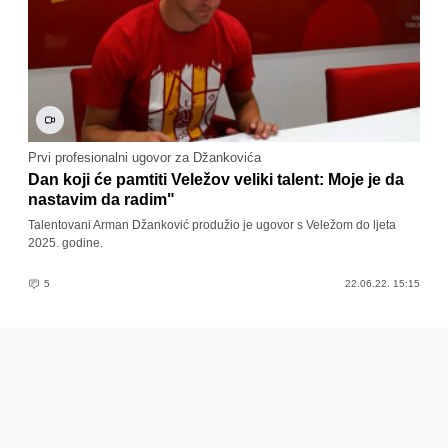
Prvi profesionalni ugovor za Džankovića
Dan koji će pamtiti Veležov veliki talent: Moje je da
nastavim da radim"
Talentovani Arman Džanković produžio je ugovor s Veležom do ljeta
2025. godine.
5
22.06.22. 15:15