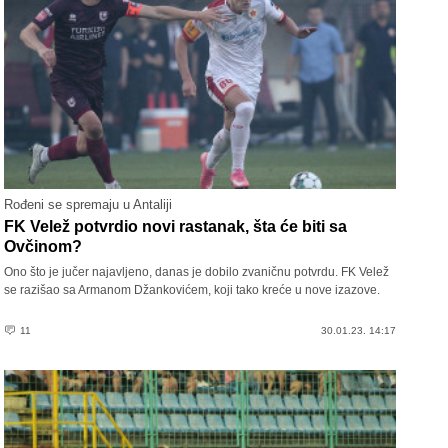
Rođeni se spremaju u Antaliji
FK Velež potvrdio novi rastanak, šta će biti sa
Ovčinom?
Ono što je jučer najavljeno, danas je dobilo zvaničnu potvrdu. FK Velež
se razišao sa Armanom Džankovićem, koji tako kreće u nove izazove.
11
30.01.23. 14:17