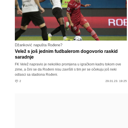
Džanković napušta Rođene?
Velež s još jednim fudbalerom dogovorio raskid
saradnje
FK Velež napravio je nekoliko promjena u igračkom kadru tokom ove
zime, a čini se da Rođeni nisu završili s tim jer se očekuju još neki
odlasci sa stadiona Rođeni.
2
29.01.23. 19:25