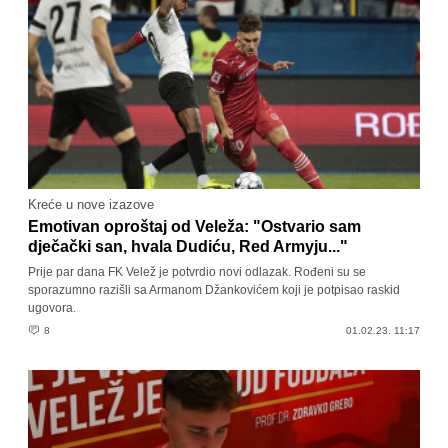
Kreće u nove izazove
Emotivan oproštaj od Veleža: "Ostvario sam
dječački san, hvala Dudiću, Red Armyju..."
Prije par dana FK Velež je potvrdio novi odlazak. Rođeni su se
sporazumno razišli sa Armanom Džankovićem koji je potpisao raskid
ugovora.
8
01.02.23. 11:17