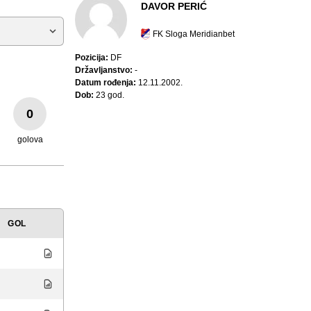
DAVOR PERIĆ
FK Sloga Meridianbet
Pozicija:
DF
Državljanstvo:
-
Datum rođenja:
12.11.2002.
Dob:
23 god.
0
golova
GOL