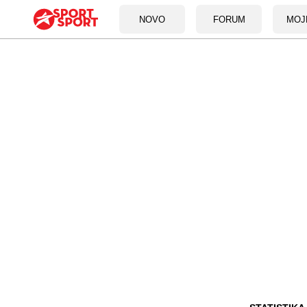
NOVO
FORUM
MOJ