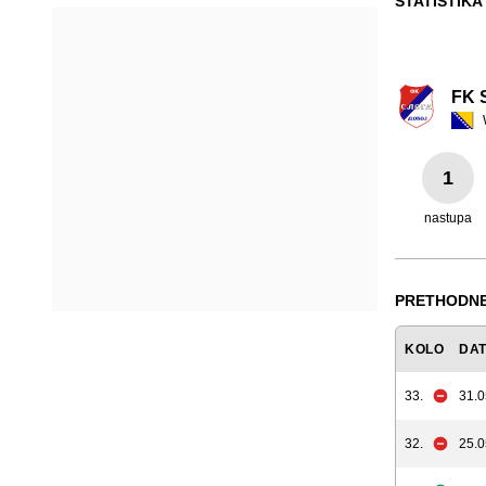
STATISTIKA
FK 
1
nastupa
PRETHODNE
KOLO
DA
33.
31.0
32.
25.0