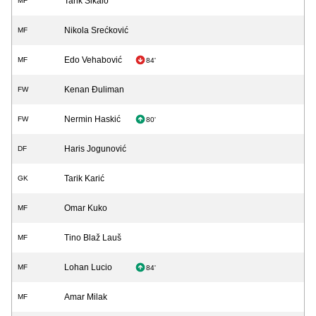
Tarik Šikalo
MF
Nikola Srećković
MF
Edo Vehabović
MF
84'
Kenan Đuliman
FW
Nermin Haskić
FW
80'
Haris Jogunović
DF
Tarik Karić
GK
Omar Kuko
MF
Tino Blaž Lauš
MF
Lohan Lucio
MF
84'
Amar Milak
MF