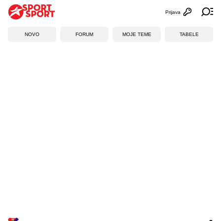
Prijava
Otvori profi
Ot
NOVO
FORUM
MOJE TEME
TABELE