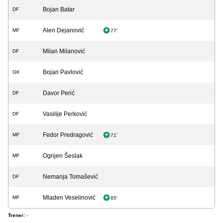
Bojan Batar
DF
Alen Dejanović
MF
77'
Milan Milanović
DF
Bojan Pavlović
GK
Davor Perić
DF
Vasilije Perković
DF
Fedor Predragović
MF
71'
Ognjen Šeslak
MF
Nemanja Tomašević
DF
Mladen Veselinović
MF
65'
Trener:
-