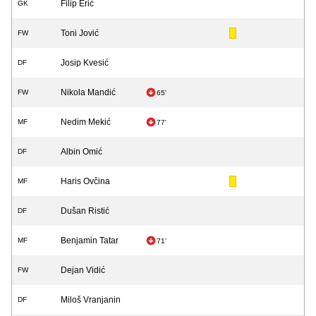
Filip Erić
GK
Toni Jović
FW
Josip Kvesić
DF
Nikola Mandić
FW
65'
Nedim Mekić
MF
77'
Albin Omić
DF
Haris Ovčina
MF
Dušan Ristić
DF
Benjamin Tatar
MF
71'
Dejan Vidić
FW
Miloš Vranjanin
DF