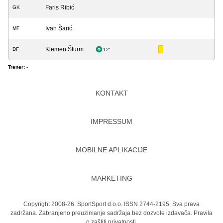
Faris Ribić
GK
Ivan Šarić
MF
Klemen Šturm
DF
12'
Trener:
-
KONTAKT
IMPRESSUM
MOBILNE APLIKACIJE
MARKETING
Copyright 2008-26. SportSport d.o.o. ISSN 2744-2195. Sva prava
zadržana. Zabranjeno preuzimanje sadržaja bez dozvole izdavača.
Pravila
o zaštiti privatnosti.