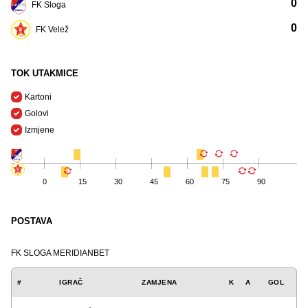
0
FK Sloga
0
FK Velež
TOK UTAKMICE
Kartoni
Golovi
Izmjene
0
15
30
45
60
75
90
POSTAVA
FK SLOGA MERIDIANBET
#
IGRAČ
ZAMJENA
K
A
GOL