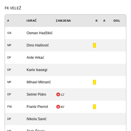
FK VELEŽ
#
IGRAČ
ZAMJENA
K
A
GOL
Osman Hadžikić
GK
Dino Halilović
MF
Ante Hrkać
DF
Karlo Isasegi
DF
Mihael Mlinarić
MF
Selmir Pidro
DF
12'
Frantz Pierrot
FW
80'
Nikola Savić
DF