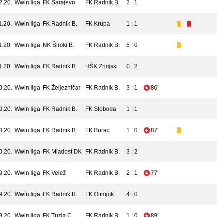
2.20.
Wwin liga
FK Sarajevo
FK Radnik B.
2 : 1
1.20.
Wwin liga
FK Radnik B.
FK Krupa
1 : 1
1.20.
Wwin liga
NK Široki B.
FK Radnik B.
5 : 0
1.20.
Wwin liga
FK Radnik B.
HŠK Zrinjski
0 : 2
0.20.
Wwin liga
FK Željezničar
FK Radnik B.
3 : 1
86'
0.20.
Wwin liga
FK Radnik B.
FK Sloboda
1 : 1
0.20.
Wwin liga
FK Radnik B.
FK Borac
1 : 0
87'
0.20.
Wwin liga
FK Mladost DK
FK Radnik B.
3 : 2
9.20.
Wwin liga
FK Velež
FK Radnik B.
2 : 1
77'
9.20.
Wwin liga
FK Radnik B.
FK Olimpik
4 : 0
9.20.
Wwin liga
FK Tuzla C.
FK Radnik B.
1 : 0
89'