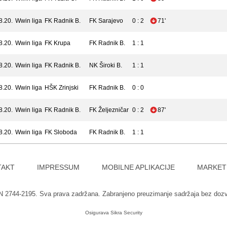
8.20.
Wwin liga
FK Radnik B.
FK Sarajevo
0 : 2
71'
8.20.
Wwin liga
FK Krupa
FK Radnik B.
1 : 1
8.20.
Wwin liga
FK Radnik B.
NK Široki B.
1 : 1
8.20.
Wwin liga
HŠK Zrinjski
FK Radnik B.
0 : 0
8.20.
Wwin liga
FK Radnik B.
FK Željezničar
0 : 2
87'
8.20.
Wwin liga
FK Sloboda
FK Radnik B.
1 : 1
TAKT
IMPRESSUM
MOBILNE APLIKACIJE
MARKET
SN 2744-2195. Sva prava zadržana. Zabranjeno preuzimanje sadržaja bez doz
Osigurava
Sikra Security