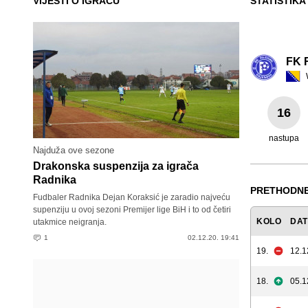
VIJESTI O IGRAČU
STATISTIKA
FK R
16
nastupa
Najduža ove sezone
Drakonska suspenzija za igrača
Radnika
PRETHODNE
Fudbaler Radnika Dejan Koraksić je zaradio najveću
supenziju u ovoj sezoni Premijer lige BiH i to od četiri
KOLO
DA
utakmice neigranja.
1
02.12.20. 19:41
19.
12.1
18.
05.1