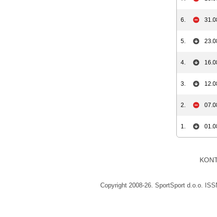
6.
31.0
5.
23.0
4.
16.0
3.
12.0
2.
07.0
1.
01.0
KON
Copyright 2008-26. SportSport d.o.o. IS