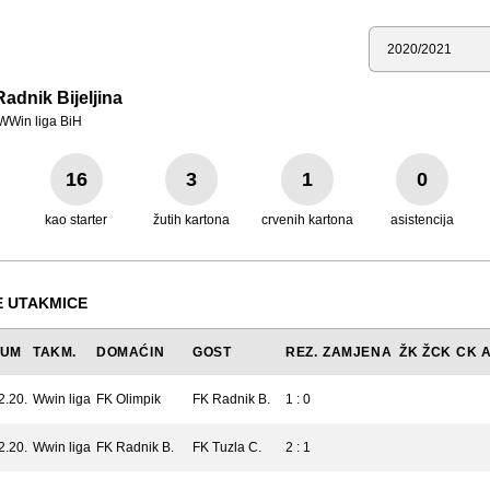
Sezona
adnik Bijeljina
WWin liga BiH
16
3
1
0
kao starter
žutih kartona
crvenih kartona
asistencija
 UTAKMICE
TUM
TAKM.
DOMAĆIN
GOST
REZ.
ZAMJENA
ŽK
ŽCK
CK
2.20.
Wwin liga
FK Olimpik
FK Radnik B.
1 : 0
2.20.
Wwin liga
FK Radnik B.
FK Tuzla C.
2 : 1