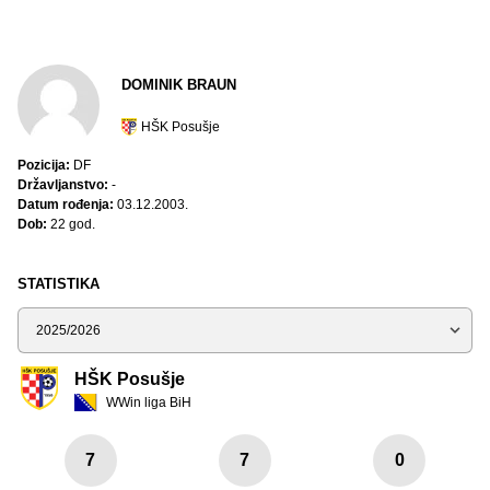
DOMINIK BRAUN
HŠK Posušje
Pozicija:
DF
Državljanstvo:
-
Datum rođenja:
03.12.2003.
Dob:
22 god.
STATISTIKA
Sezona
HŠK Posušje
WWin liga BiH
7
7
0