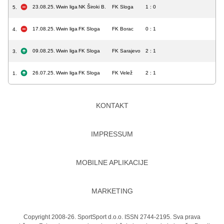
23.08.25.
Wwin liga
NK Široki B.
FK Sloga
1 : 0
5.
17.08.25.
Wwin liga
FK Sloga
FK Borac
0 : 1
4.
09.08.25.
Wwin liga
FK Sloga
FK Sarajevo
2 : 1
3.
26.07.25.
Wwin liga
FK Sloga
FK Velež
2 : 1
1.
KONTAKT
IMPRESSUM
MOBILNE APLIKACIJE
MARKETING
Copyright 2008-26. SportSport d.o.o. ISSN 2744-2195. Sva prava