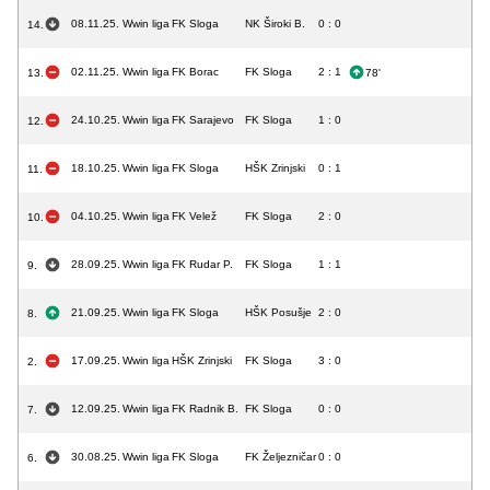
08.11.25.
Wwin liga
FK Sloga
NK Široki B.
0 : 0
14.
02.11.25.
Wwin liga
FK Borac
FK Sloga
2 : 1
13.
78'
24.10.25.
Wwin liga
FK Sarajevo
FK Sloga
1 : 0
12.
18.10.25.
Wwin liga
FK Sloga
HŠK Zrinjski
0 : 1
11.
04.10.25.
Wwin liga
FK Velež
FK Sloga
2 : 0
10.
28.09.25.
Wwin liga
FK Rudar P.
FK Sloga
1 : 1
9.
21.09.25.
Wwin liga
FK Sloga
HŠK Posušje
2 : 0
8.
17.09.25.
Wwin liga
HŠK Zrinjski
FK Sloga
3 : 0
2.
12.09.25.
Wwin liga
FK Radnik B.
FK Sloga
0 : 0
7.
30.08.25.
Wwin liga
FK Sloga
FK Željezničar
0 : 0
6.