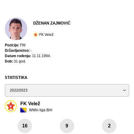
DŽENAN ZAJMOVIĆ
FK Velež
Pozicija:
FW
Državljanstvo:
-
Datum rođenja:
11.11.1994.
Dob:
31 god.
STATISTIKA
Sezona
FK Velež
WWin liga BiH
16
9
2