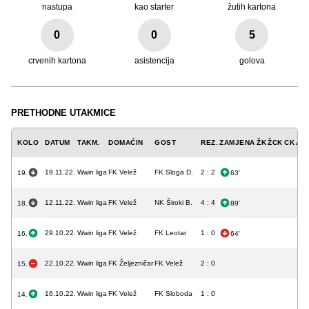
nastupa
kao starter
žutih kartona
0
0
5
crvenih kartona
asistencija
golova
PRETHODNE UTAKMICE
KOLO
DATUM
TAKM.
DOMAĆIN
GOST
REZ.
ZAMJENA
ŽK
ŽCK
CK
A
G
19.11.22.
Wwin liga
FK Velež
FK Sloga D.
2 : 2
19.
63'
12.11.22.
Wwin liga
FK Velež
NK Široki B.
4 : 4
18.
89'
29.10.22.
Wwin liga
FK Velež
FK Leotar
1 : 0
16.
64'
22.10.22.
Wwin liga
FK Željezničar
FK Velež
2 : 0
15.
16.10.22.
Wwin liga
FK Velež
FK Sloboda
1 : 0
14.