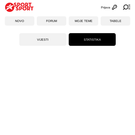
Prijava
Otvori profi
Ot
NOVO
FORUM
MOJE TEME
TABELE
VIJESTI
STATISTIKA