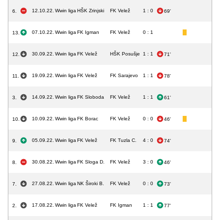
12.10.22.
Wwin liga
HŠK Zrinjski
FK Velež
1 : 0
6.
69'
07.10.22.
Wwin liga
FK Igman
FK Velež
0 : 1
13.
30.09.22.
Wwin liga
FK Velež
HŠK Posušje
1 : 1
12.
71'
19.09.22.
Wwin liga
FK Velež
FK Sarajevo
1 : 1
11.
78'
14.09.22.
Wwin liga
FK Sloboda
FK Velež
1 : 1
3.
61'
10.09.22.
Wwin liga
FK Borac
FK Velež
0 : 0
10.
46'
05.09.22.
Wwin liga
FK Velež
FK Tuzla C.
4 : 0
9.
74'
30.08.22.
Wwin liga
FK Sloga D.
FK Velež
3 : 0
8.
46'
27.08.22.
Wwin liga
NK Široki B.
FK Velež
0 : 0
7.
73'
17.08.22.
Wwin liga
FK Velež
FK Igman
1 : 1
2.
77'