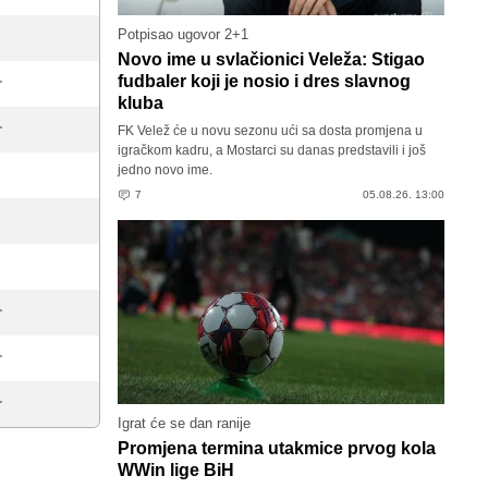
Potpisao ugovor 2+1
Novo ime u svlačionici Veleža: Stigao
fudbaler koji je nosio i dres slavnog
'
kluba
FK Velež će u novu sezonu ući sa dosta promjena u
'
igračkom kadru, a Mostarci su danas predstavili i još
jedno novo ime.
7
05.08.26. 13:00
'
'
'
Igrat će se dan ranije
Promjena termina utakmice prvog kola
WWin lige BiH