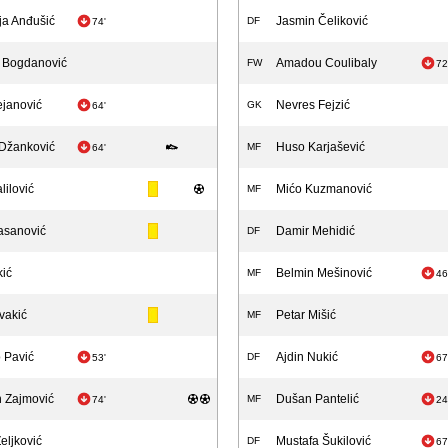
a Anđušić
Jasmin Čeliković
DF
74'
a Bogdanović
Amadou Coulibaly
FW
72
ejanović
Nevres Fejzić
GK
64'
Džanković
Huso Karjašević
MF
64'
lilović
Mićo Kuzmanović
MF
asanović
Damir Mehidić
DF
kić
Belmin Mešinović
MF
46
vakić
Petar Mišić
MF
 Pavić
Ajdin Nukić
DF
53'
67
 Zajmović
Dušan Pantelić
MF
74'
24
eljković
Mustafa Šukilović
DF
67