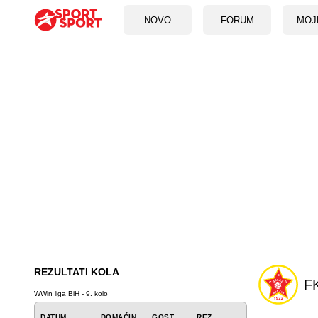
NOVO
FORUM
MOJ
REZULTATI KOLA
FK
WWin liga BiH - 9. kolo
DATUM
DOMAĆIN
GOST
REZ