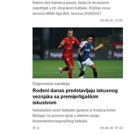
Nakon dva mjeseca pauze, lopta će se ponovo
zakotrljati u bh. klupskom fudbalu. Počinje nova
sezona WWin lige BiH, sezona 2026/2027.
05.08.26. 12:00
Dogovorena saradnja
Rođeni danas predstavljaju iskusnog
veznjaka sa premijerligaškim
iskustvom
Nekadašnji vezni fudbaler Igmana iz Konjica Armin
Bešagić će ponovo igrati u elitnom rangu
bosanskohercegovačkog fudbala.
8
05.08.26. 07:10