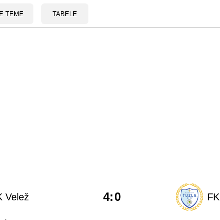
E TEME
TABELE
4
:
0
 Velež
FK