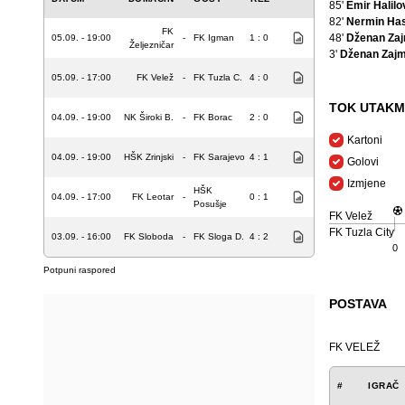
85'
Emir Halilo
82'
Nermin Ha
FK
48'
Dženan Za
05.09. - 19:00
-
FK Igman
1 : 0
Željezničar
3'
Dženan Zajm
05.09. - 17:00
FK Velež
-
FK Tuzla C.
4 : 0
TOK UTAKM
04.09. - 19:00
NK Široki B.
-
FK Borac
2 : 0
Kartoni
04.09. - 19:00
HŠK Zrinjski
-
FK Sarajevo
4 : 1
Golovi
Izmjene
HŠK
04.09. - 17:00
FK Leotar
-
0 : 1
Posušje
FK Velež
FK Tuzla City
03.09. - 16:00
FK Sloboda
-
FK Sloga D.
4 : 2
0
Potpuni raspored
POSTAVA
FK VELEŽ
#
IGRAČ