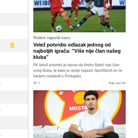
'
Rođeni napunili kasu
Velež potvrdio odlazak jednog od
najboljih igrača: "Više nije član našeg
kluba"
FK Velež potvrdio je danas da Andro Babić nije član
ovog kluba, te kako je ranije najavio SportSport on će
karijeru nastaviti u Portugalu.
7
Prije oko 8h
'
'
'
'