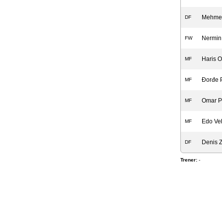
Mehmed
DF
Nermin
FW
Haris O
MF
Đorđe P
MF
Omar P
MF
Edo Ve
MF
Denis 
DF
Trener:
-