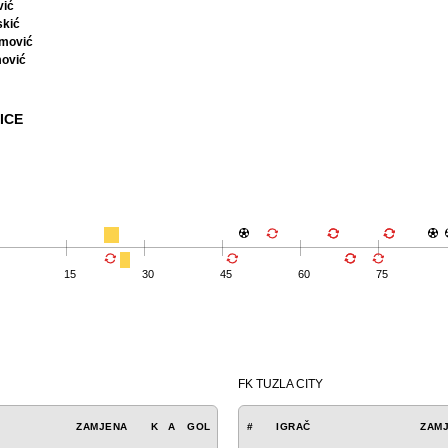
vić
skić
jmović
ović
ICE
15
30
45
60
75
FK TUZLA CITY
ZAMJENA
K
A
GOL
#
IGRAČ
ZAM