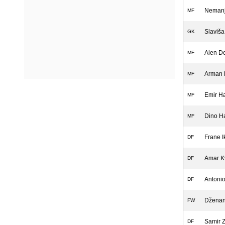
Nemanj
MF
Slaviš
GK
Alen D
MF
Arman 
MF
Emir Ha
MF
Dino H
MF
Frane I
DF
Amar K
DF
Antonio
DF
Dženan
FW
Samir Z
DF