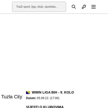
Otvori profil
Pretraga
Otvori
WWIN LIGA BIH - 9. KOLO
 Tuzla City
Datum:
05.09.22. (17:00)
VIJESTI O KLUBOVIMA