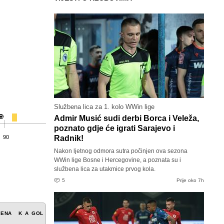
Službena lica za 1. kolo WWin lige
Admir Musić sudi derbi Borca i Veleža,
poznato gdje će igrati Sarajevo i
90
Radnik!
Nakon ljetnog odmora sutra počinjen ova sezona
WWin lige Bosne i Hercegovine, a poznata su i
službena lica za utakmice prvog kola.
5
Prije oko 7h
JENA
K
A
GOL