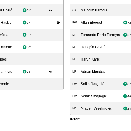
 Ćosić
Malcolm Barcola
GK
64'
 Haskić
Allan Eleouet
FW
74'
72
včina
Fernando Dario Ferreyra
DF
53'
67
antelić
Nebojša Gavrić
MF
64'
ršeš
Harun Karić
MF
habović
Adrian Mendeš
MF
74'
Zvonić
Salko Nargalić
FW
67
Semir Smajlagić
FW
46
Mladen Veselinović
MF
24
Trener:
-