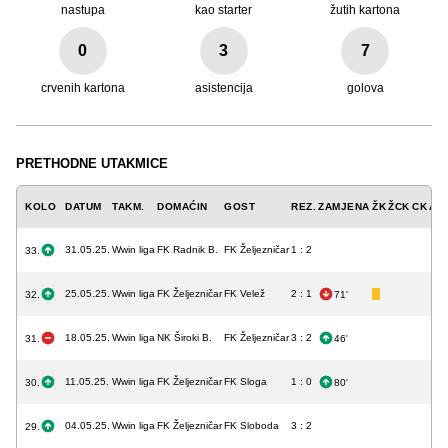
nastupa
kao starter
žutih kartona
0
3
7
crvenih kartona
asistencija
golova
PRETHODNE UTAKMICE
KOLO
DATUM
TAKM.
DOMAĆIN
GOST
REZ.
ZAMJENA
ŽK
ŽCK
CK
A
31.05.25.
Wwin liga
FK Radnik B.
FK Željezničar
1 : 2
33.
25.05.25.
Wwin liga
FK Željezničar
FK Velež
2 : 1
32.
71'
18.05.25.
Wwin liga
NK Široki B.
FK Željezničar
3 : 2
31.
46'
11.05.25.
Wwin liga
FK Željezničar
FK Sloga
1 : 0
30.
80'
04.05.25.
Wwin liga
FK Željezničar
FK Sloboda
3 : 2
29.