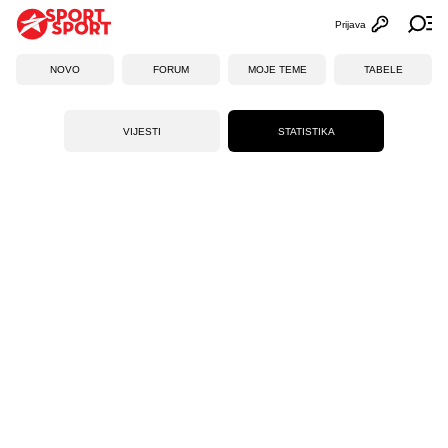
Prijava
Otvori profi
Ot
NOVO
FORUM
MOJE TEME
TABELE
VIJESTI
STATISTIKA