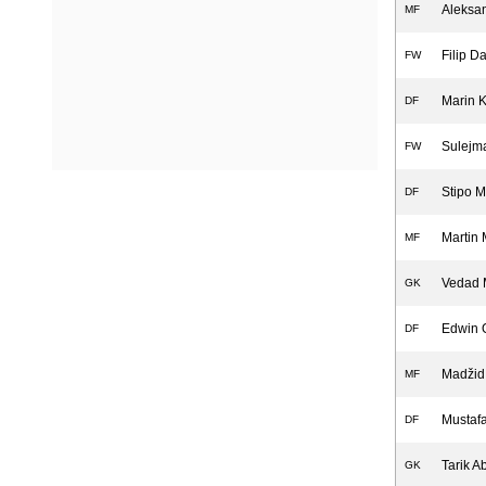
Aleksan
MF
Filip D
FW
Marin 
DF
Sulejm
FW
Stipo M
DF
Martin 
MF
Vedad M
GK
Edwin 
DF
Madžid
MF
Mustafa
DF
Tarik A
GK