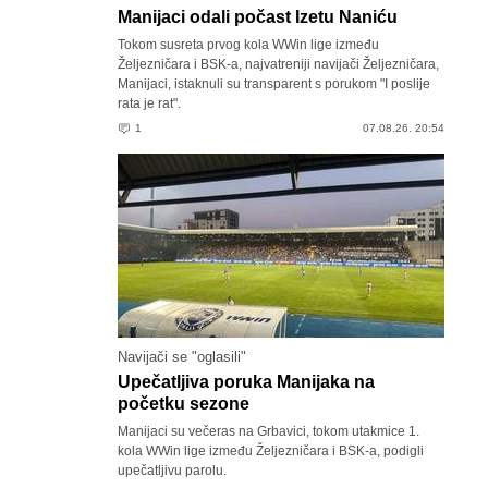
Manijaci odali počast Izetu Naniću
Tokom susreta prvog kola WWin lige između
Željezničara i BSK-a, najvatreniji navijači Željezničara,
Manijaci, istaknuli su transparent s porukom "I poslije
rata je rat".
1
07.08.26. 20:54
Navijači se "oglasili"
Upečatljiva poruka Manijaka na
početku sezone
Manijaci su večeras na Grbavici, tokom utakmice 1.
kola WWin lige između Željezničara i BSK-a, podigli
upečatljivu parolu.