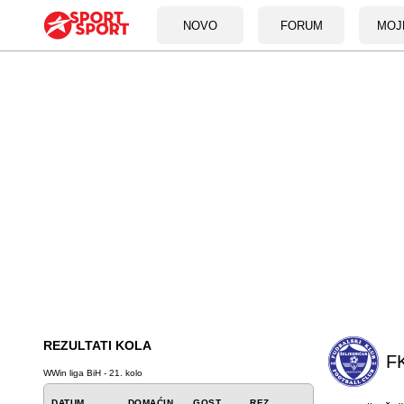
NOVO
FORUM
MOJ
REZULTATI KOLA
FK
WWin liga BiH - 21. kolo
DATUM
DOMAĆIN
GOST
REZ