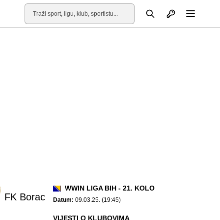
Otvori profil
Pretraga
Otvori
WWIN LIGA BIH - 21. KOLO
FK Borac
Datum:
09.03.25. (19:45)
VIJESTI O KLUBOVIMA