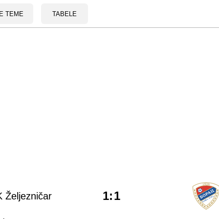
E TEME
TABELE
1
:
1
 Željezničar