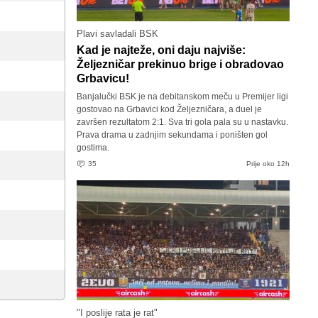
Plavi savladali BSK
Kad je najteže, oni daju najviše:
Željezničar prekinuo brige i obradovao
Grbavicu!
Banjalučki BSK je na debitanskom meču u Premijer ligi
gostovao na Grbavici kod Željezničara, a duel je
završen rezultatom 2:1. Sva tri gola pala su u nastavku.
Prava drama u zadnjim sekundama i poništen gol
gostima.
35
Prije oko 12h
"I poslije rata je rat"