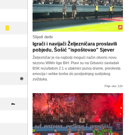
Slijedi derbi
Igrači i navijači Željezničara proslavili
pobjedu, Šošić "ispoštovao" Sjever
Željezničar je na najbolji mogući način otvorio novu
sezonu WWin lige BiH. Plavi su na Grbavici savladali
BSK rezultatom 2:1 u utakmici punoj drame, preokreta
emocija i velike borbe do posljednjeg sudijskog
zvižduka.
Prije oko 12h