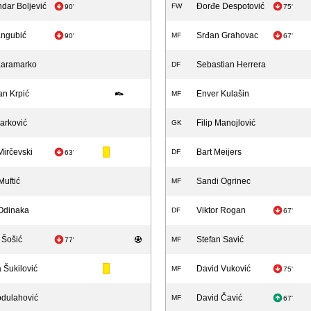
dar Boljević
Đorđe Despotović
FW
90'
75'
angubić
Srđan Grahovac
MF
90'
67'
Karamarko
Sebastian Herrera
DF
an Krpić
Enver Kulašin
MF
arković
Filip Manojlović
GK
Mirčevski
Bart Meijers
DF
63'
uftić
Sandi Ogrinec
MF
Odinaka
Viktor Rogan
DF
67'
 Šošić
Stefan Savić
MF
77'
 Šukilović
David Vuković
MF
75'
bdulahović
David Čavić
MF
67'