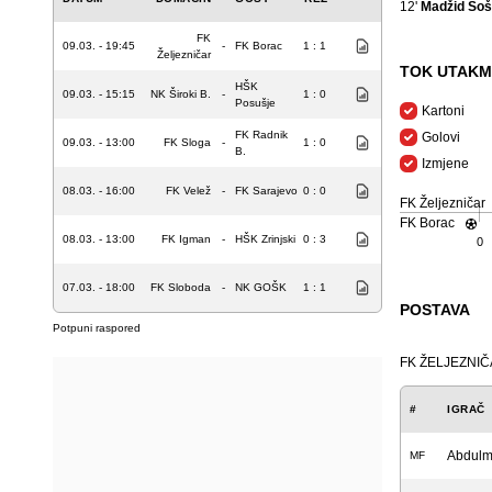
12'
Madžid Šoš
FK
09.03. - 19:45
-
FK Borac
1 : 1
Željezničar
TOK UTAKM
HŠK
09.03. - 15:15
NK Široki B.
-
1 : 0
Posušje
Kartoni
FK Radnik
Golovi
09.03. - 13:00
FK Sloga
-
1 : 0
B.
Izmjene
08.03. - 16:00
FK Velež
-
FK Sarajevo
0 : 0
FK Željezničar
FK Borac
08.03. - 13:00
FK Igman
-
HŠK Zrinjski
0 : 3
0
07.03. - 18:00
FK Sloboda
-
NK GOŠK
1 : 1
POSTAVA
Potpuni raspored
FK ŽELJEZNI
#
IGRAČ
Abdulma
MF