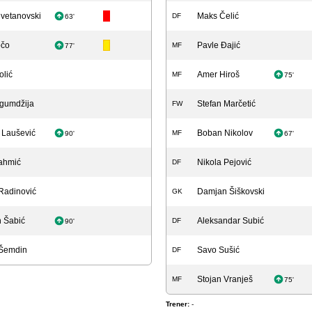
Cvetanovski
Maks Čelić
DF
63'
očo
Pavle Đajić
MF
77'
olić
Amer Hiroš
MF
75'
gumdžija
Stefan Marčetić
FW
 Laušević
Boban Nikolov
MF
90'
67'
ahmić
Nikola Pejović
DF
Radinović
Damjan Šiškovski
GK
 Šabić
Aleksandar Subić
DF
90'
Šemdin
Savo Sušić
DF
Stojan Vranješ
MF
75'
Trener:
-