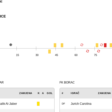
ić
ICE
15
30
45
60
75
ČAR
FK BORAC
ZAMJENA
K
A
GOL
#
IGRAČ
ZAMJENA
lik Al-Jaber
Jurich Carolina
DF