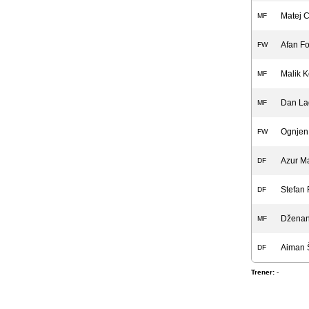
Matej 
MF
Afan F
FW
Malik K
MF
Dan La
MF
Ognjen
FW
Azur M
DF
Stefan 
DF
Dženan
MF
Aiman 
DF
Trener:
-