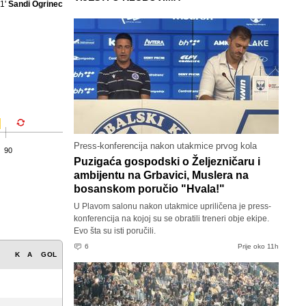
1'
Sandi Ogrinec
Press-konferencija nakon utakmice prvog kola
90
Puzigaća gospodski o Željezničaru i
ambijentu na Grbavici, Muslera na
bosanskom poručio "Hvala!"
U Plavom salonu nakon utakmice upriličena je press-
konferencija na kojoj su se obratili treneri obje ekipe.
Evo šta su isti poručili.
6
Prije oko 11h
K
A
GOL