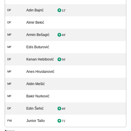
Adin Bajrić
DF
12'
Almir Bekić
DF
Armin Bešagić
MF
46'
Edis Buturović
MF
Kenan Hebibović
DF
56'
Anes Hrustanović
MF
Aldin Mešić
MF
Bakir Nurković
MF
Edin Šehić
DF
46'
Junior Tallo
FW
71'