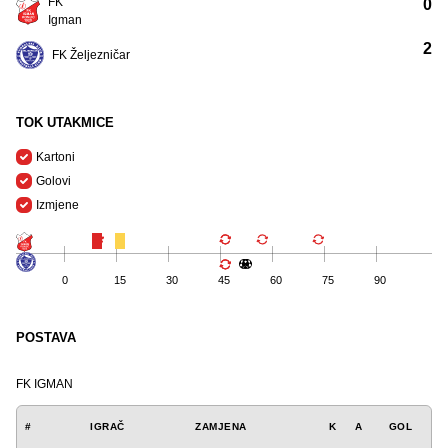
FK
0
Igman
2
FK Željezničar
TOK UTAKMICE
Kartoni
Golovi
Izmjene
0
15
30
45
60
75
90
POSTAVA
FK IGMAN
#
IGRAČ
ZAMJENA
K
A
GOL