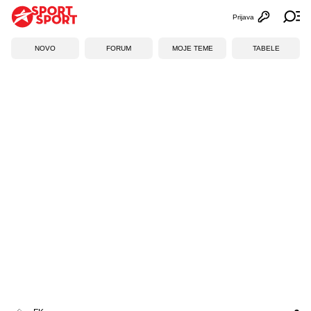
Prijava
Otvori profi
Ot
NOVO
FORUM
MOJE TEME
TABELE