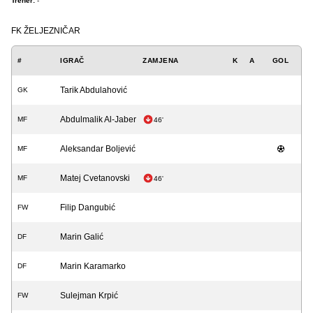
Trener:
-
FK ŽELJEZNIČAR
#
IGRAČ
ZAMJENA
K
A
GOL
Tarik Abdulahović
GK
Abdulmalik Al-Jaber
MF
46'
Aleksandar Boljević
MF
Matej Cvetanovski
MF
46'
Filip Dangubić
FW
Marin Galić
DF
Marin Karamarko
DF
Sulejman Krpić
FW