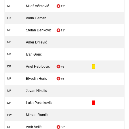
Miloš Aćimović
MF
12'
Aldin Ćeman
GK
Stefan Denković
MF
71'
Amer Drljević
MF
Ivan Đorić
MF
Anel Hebibović
DF
46'
Elvedin Herić
MF
46'
Jovan Nikolić
MF
Luka Posinković
DF
Mirsad Ramić
FW
Amir Velić
DF
56'