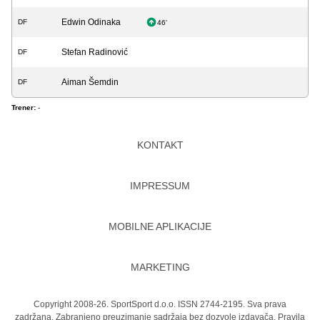
Edwin Odinaka
DF
46'
Stefan Radinović
DF
Aiman Šemdin
DF
Trener:
-
KONTAKT
IMPRESSUM
MOBILNE APLIKACIJE
MARKETING
Copyright 2008-26. SportSport d.o.o. ISSN 2744-2195. Sva prava
zadržana. Zabranjeno preuzimanje sadržaja bez dozvole izdavača.
Pravila