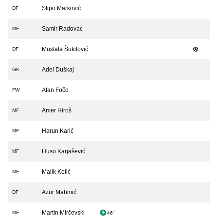
Stipo Marković
DF
Samir Radovac
MF
Mustafa Šukilović
DF
Adel Duškaj
GK
Afan Fočo
FW
Amer Hiroš
MF
Harun Karić
MF
Huso Karjašević
MF
Malik Kolić
MF
Azur Mahmić
DF
Martin Mirčevski
MF
46'