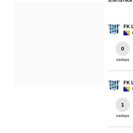
STATISTIKA
FK 
0
nastupa
FK 
1
nastupa