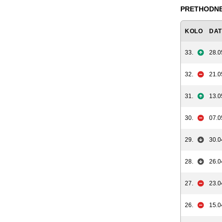
PRETHODNE
KOLO
DA
33.
28.0
32.
21.0
31.
13.0
30.
07.0
29.
30.0
28.
26.0
27.
23.0
26.
15.0