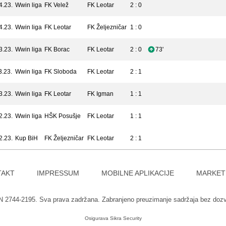
4.23.
Wwin liga
FK Velež
FK Leotar
2 : 0
4.23.
Wwin liga
FK Leotar
FK Željezničar
1 : 0
3.23.
Wwin liga
FK Borac
FK Leotar
2 : 0
73'
3.23.
Wwin liga
FK Sloboda
FK Leotar
2 : 1
3.23.
Wwin liga
FK Leotar
FK Igman
1 : 1
2.23.
Wwin liga
HŠK Posušje
FK Leotar
1 : 1
2.23.
Kup BiH
FK Željezničar
FK Leotar
2 : 1
TAKT
IMPRESSUM
MOBILNE APLIKACIJE
MARKET
SN 2744-2195. Sva prava zadržana. Zabranjeno preuzimanje sadržaja bez doz
Osigurava
Sikra Security