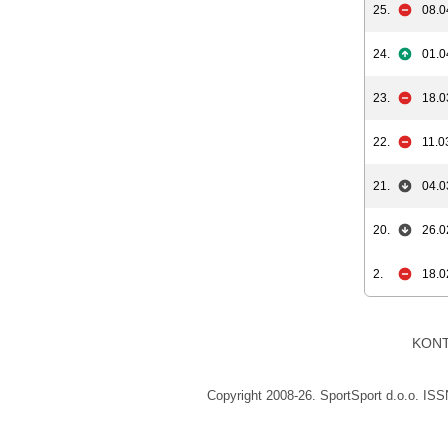
25.
08.0
24.
01.0
23.
18.0
22.
11.0
21.
04.0
20.
26.0
2.
18.0
KON
Copyright 2008-26. SportSport d.o.o. IS