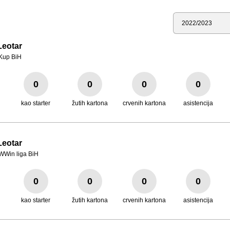
Sezona
Leotar
Kup BiH
0
0
0
0
kao starter
žutih kartona
crvenih kartona
asistencija
Leotar
WWin liga BiH
0
0
0
0
kao starter
žutih kartona
crvenih kartona
asistencija