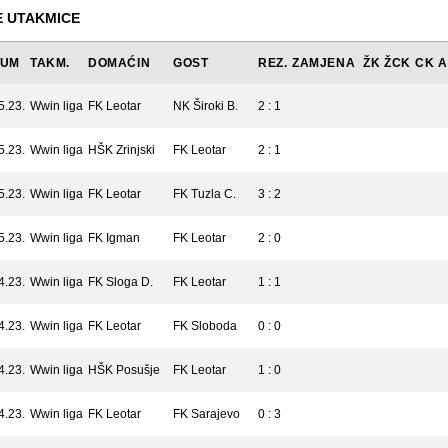
 UTAKMICE
TUM
TAKM.
DOMAĆIN
GOST
REZ.
ZAMJENA
ŽK
ŽCK
CK
A
5.23.
Wwin liga
FK Leotar
NK Široki B.
2 : 1
5.23.
Wwin liga
HŠK Zrinjski
FK Leotar
2 : 1
5.23.
Wwin liga
FK Leotar
FK Tuzla C.
3 : 2
5.23.
Wwin liga
FK Igman
FK Leotar
2 : 0
4.23.
Wwin liga
FK Sloga D.
FK Leotar
1 : 1
4.23.
Wwin liga
FK Leotar
FK Sloboda
0 : 0
4.23.
Wwin liga
HŠK Posušje
FK Leotar
1 : 0
4.23.
Wwin liga
FK Leotar
FK Sarajevo
0 : 3