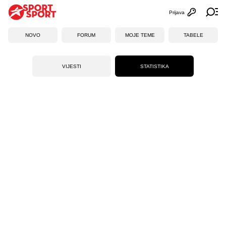
Prijava
Otvori profi
Ot
NOVO
FORUM
MOJE TEME
TABELE
VIJESTI
STATISTIKA