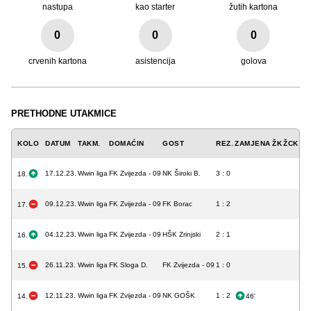
nastupa
kao starter
žutih kartona
0
0
0
crvenih kartona
asistencija
golova
PRETHODNE UTAKMICE
KOLO
DATUM
TAKM.
DOMAĆIN
GOST
REZ.
ZAMJENA
ŽK
ŽCK
CK
17.12.23.
Wwin liga
FK Zvijezda - 09
NK Široki B.
3 : 0
18.
09.12.23.
Wwin liga
FK Zvijezda - 09
FK Borac
1 : 2
17.
04.12.23.
Wwin liga
FK Zvijezda - 09
HŠK Zrinjski
2 : 1
16.
26.11.23.
Wwin liga
FK Sloga D.
FK Zvijezda - 09
1 : 0
15.
12.11.23.
Wwin liga
FK Zvijezda - 09
NK GOŠK
1 : 2
14.
46'