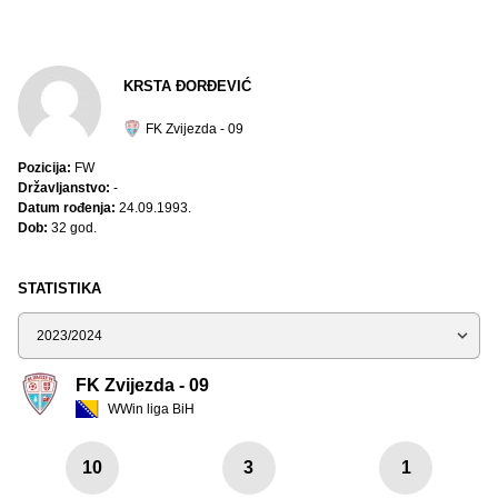
KRSTA ĐORĐEVIĆ
FK Zvijezda - 09
Pozicija:
FW
Državljanstvo:
-
Datum rođenja:
24.09.1993.
Dob:
32 god.
STATISTIKA
Sezona
FK Zvijezda - 09
WWin liga BiH
10
3
1