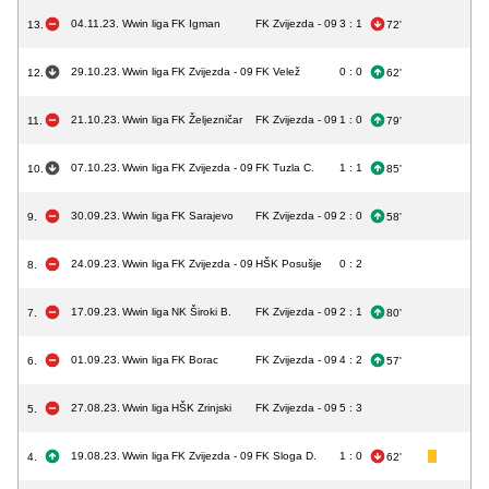
04.11.23.
Wwin liga
FK Igman
FK Zvijezda - 09
3 : 1
13.
72'
29.10.23.
Wwin liga
FK Zvijezda - 09
FK Velež
0 : 0
12.
62'
21.10.23.
Wwin liga
FK Željezničar
FK Zvijezda - 09
1 : 0
11.
79'
07.10.23.
Wwin liga
FK Zvijezda - 09
FK Tuzla C.
1 : 1
10.
85'
30.09.23.
Wwin liga
FK Sarajevo
FK Zvijezda - 09
2 : 0
9.
58'
24.09.23.
Wwin liga
FK Zvijezda - 09
HŠK Posušje
0 : 2
8.
17.09.23.
Wwin liga
NK Široki B.
FK Zvijezda - 09
2 : 1
7.
80'
01.09.23.
Wwin liga
FK Borac
FK Zvijezda - 09
4 : 2
6.
57'
27.08.23.
Wwin liga
HŠK Zrinjski
FK Zvijezda - 09
5 : 3
5.
19.08.23.
Wwin liga
FK Zvijezda - 09
FK Sloga D.
1 : 0
4.
62'