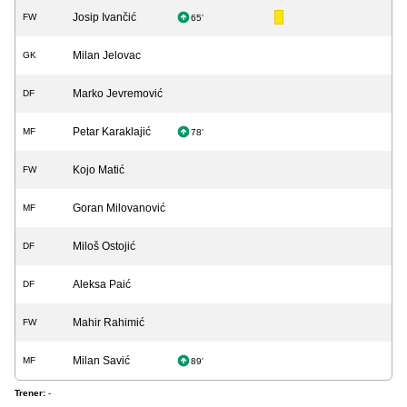
Josip Ivančić
FW
65'
Milan Jelovac
GK
Marko Jevremović
DF
Petar Karaklajić
MF
78'
Kojo Matić
FW
Goran Milovanović
MF
Miloš Ostojić
DF
Aleksa Paić
DF
Mahir Rahimić
FW
Milan Savić
MF
89'
Trener:
-