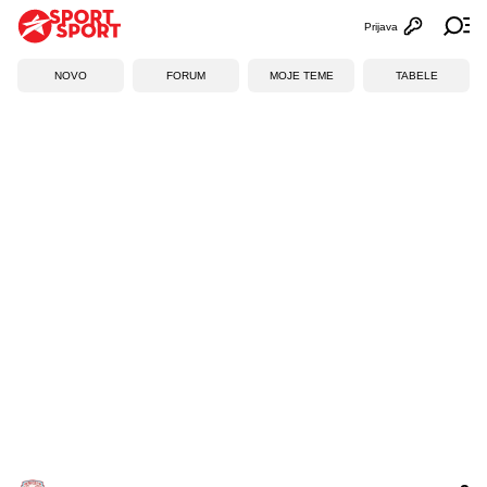
Prijava
Otvori profi
Ot
NOVO
FORUM
MOJE TEME
TABELE