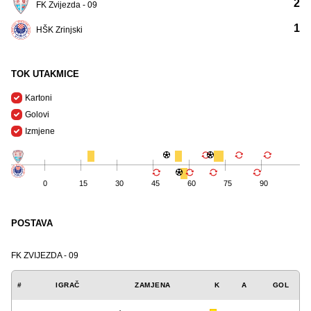
2
FK Zvijezda - 09
1
HŠK Zrinjski
TOK UTAKMICE
Kartoni
Golovi
Izmjene
0
15
30
45
60
75
90
POSTAVA
FK ZVIJEZDA - 09
#
IGRAČ
ZAMJENA
K
A
GOL