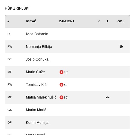
HŠK ZRINJSKI
#
IGRAČ
ZAMJENA
K
A
GOL
Ivica Batarelo
DF
Nemanja Bilbija
FW
Josip Ćorluka
DF
Mario Ćuže
MF
46'
Tomislav Kiš
FW
59'
Matija Malekinušić
MF
85'
Marko Marić
GK
Kerim Memija
DF