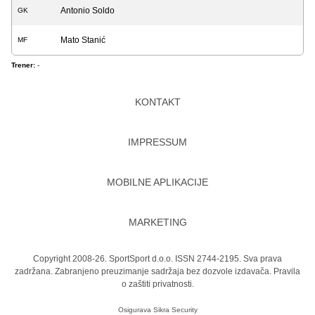
Antonio Soldo
GK
Mato Stanić
MF
Trener:
-
KONTAKT
IMPRESSUM
MOBILNE APLIKACIJE
MARKETING
Copyright 2008-26. SportSport d.o.o. ISSN 2744-2195. Sva prava
zadržana. Zabranjeno preuzimanje sadržaja bez dozvole izdavača.
Pravila
o zaštiti privatnosti.
Osigurava
Sikra Security