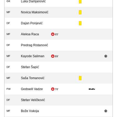
Luka Damjanović
GK
Novica Maksimović
MF
Dajan Ponjević
DF
Aleksa Raca
MF
65'
Predrag Ristanović
DF
Kayode Saliman
MF
89'
Stefan Šapić
DF
Saša Tomanović
MF
Godswill Vadze
FW
78'
Stefan Veličković
DF
Bože Vukoja
MF