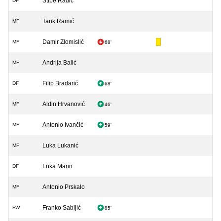
Stipe Radić
DF
Tarik Ramić
MF
Damir Zlomislić
MF
68'
Andrija Balić
MF
Filip Bradarić
DF
68'
Aldin Hrvanović
MF
46'
Antonio Ivančić
MF
59'
Luka Lukanić
MF
Luka Marin
DF
Antonio Prskalo
MF
Franko Sabljić
FW
85'