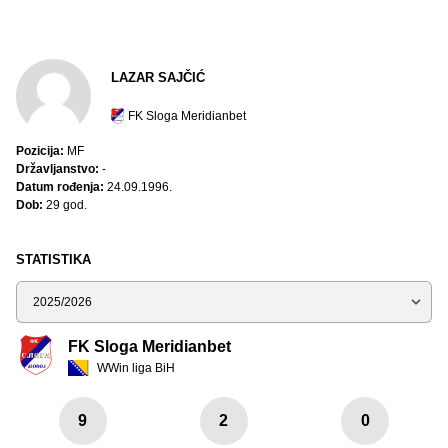
LAZAR SAJČIĆ
FK Sloga Meridianbet
Pozicija:
MF
Državljanstvo:
-
Datum rođenja:
24.09.1996.
Dob:
29 god.
STATISTIKA
Sezona
FK Sloga Meridianbet
WWin liga BiH
9
2
0