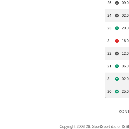
25.
09.0
24.
02.0
23.
20.0
3.
16.0
22.
12.0
21.
06.0
3.
02.0
20.
25.0
KON
Copyright 2008-26. SportSport d.o.o. IS