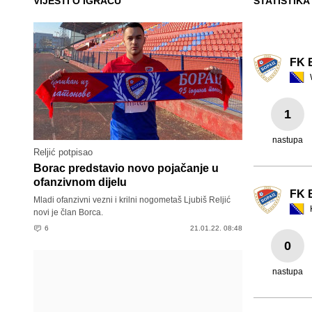
VIJESTI O IGRAČU
STATISTIKA
FK 
1
nastupa
Reljić potpisao
Borac predstavio novo pojačanje u
ofanzivnom dijelu
FK 
Mladi ofanzivni vezni i krilni nogometaš Ljubiš Reljić
novi je član Borca.
6
21.01.22. 08:48
0
nastupa