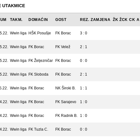
 UTAKMICE
TUM
TAKM.
DOMAĆIN
GOST
REZ.
ZAMJENA
ŽK
ŽCK
CK
A
5.22.
Wwin liga
HŠK Posušje
FK Borac
3 : 0
5.22.
Wwin liga
FK Borac
FK Velež
2 : 1
5.22.
Wwin liga
FK Željezničar
FK Borac
0 : 0
5.22.
Wwin liga
FK Sloboda
FK Borac
2 : 1
5.22.
Wwin liga
FK Borac
NK Široki B.
1 : 1
4.22.
Wwin liga
FK Borac
FK Sarajevo
1 : 0
4.22.
Wwin liga
FK Borac
FK Radnik B.
1 : 0
4.22.
Wwin liga
FK Tuzla C.
FK Borac
0 : 0