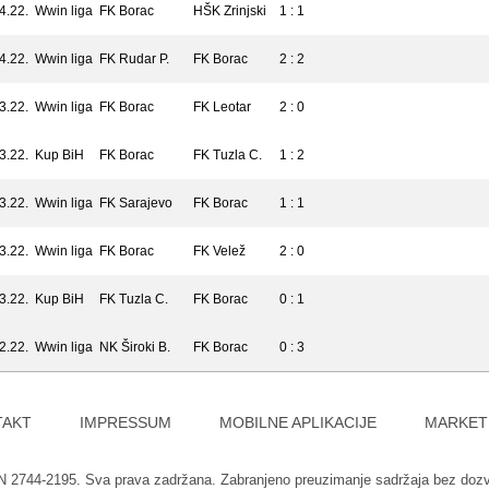
4.22.
Wwin liga
FK Borac
HŠK Zrinjski
1 : 1
4.22.
Wwin liga
FK Rudar P.
FK Borac
2 : 2
3.22.
Wwin liga
FK Borac
FK Leotar
2 : 0
3.22.
Kup BiH
FK Borac
FK Tuzla C.
1 : 2
3.22.
Wwin liga
FK Sarajevo
FK Borac
1 : 1
3.22.
Wwin liga
FK Borac
FK Velež
2 : 0
3.22.
Kup BiH
FK Tuzla C.
FK Borac
0 : 1
2.22.
Wwin liga
NK Široki B.
FK Borac
0 : 3
TAKT
IMPRESSUM
MOBILNE APLIKACIJE
MARKET
SN 2744-2195. Sva prava zadržana. Zabranjeno preuzimanje sadržaja bez doz