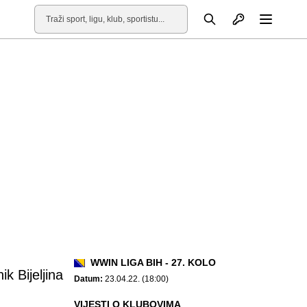
Otvori profil
Pretraga
Otvori
WWIN LIGA BIH - 27. KOLO
k Bijeljina
Datum:
23.04.22. (18:00)
VIJESTI O KLUBOVIMA