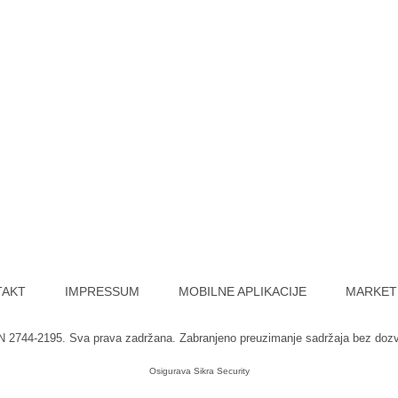
TAKT
IMPRESSUM
MOBILNE APLIKACIJE
MARKET
SN 2744-2195. Sva prava zadržana. Zabranjeno preuzimanje sadržaja bez doz
Osigurava
Sikra Security