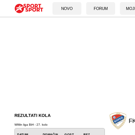
NOVO
FORUM
MOJ
REZULTATI KOLA
FK
WWin liga BiH - 27. kolo
DATUM
DOMAĆIN
GOST
REZ