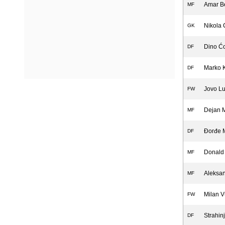
Amar B
MF
Nikola 
GK
Dino Ćo
DF
Marko 
DF
Jovo Lu
FW
Dejan 
MF
Đorđe M
DF
Donald 
MF
Aleksan
MF
Milan V
FW
Strahin
DF