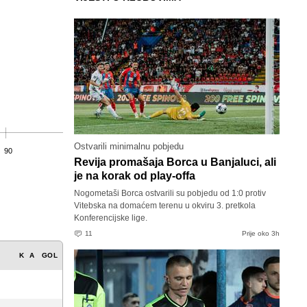
Ostvarili minimalnu pobjedu
90
Revija promašaja Borca u Banjaluci, ali
je na korak od play-offa
Nogometaši Borca ostvarili su pobjedu od 1:0 protiv
Vitebska na domaćem terenu u okviru 3. pretkola
Konferencijske lige.
11
Prije oko 3h
K
A
GOL