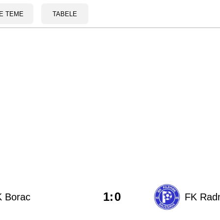
E TEME
TABELE
1
:
0
 Borac
FK Radni