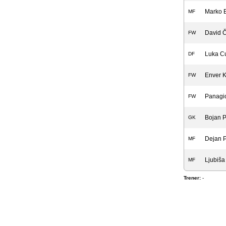
Marko B
MF
David Č
FW
Luka C
DF
Enver K
FW
Panagio
FW
Bojan P
GK
Dejan 
MF
Ljubiša
MF
Trener:
-