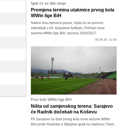
Igrat će se dan ranije
Promjena termina utakmice prvog kola
WWin lige BiH
Nakon dva mjeseca pauze, lopta će se ponovo
zakotrljati u bh. klupskom fudbalu. Počinje nova
sezona WWin lige BiH, sezona 2026/2027.
05.08.26. 12:00
Prvo kolo WWin lige BiH
Ništa od zamjenskog terena: Sarajevo
će Radnik dočekati na Koševu
FK Sarajevo će duel prvog kola nove sezone WWin
BiH protiv Radnika iz Bijeljine igrati na stadionu "Asim