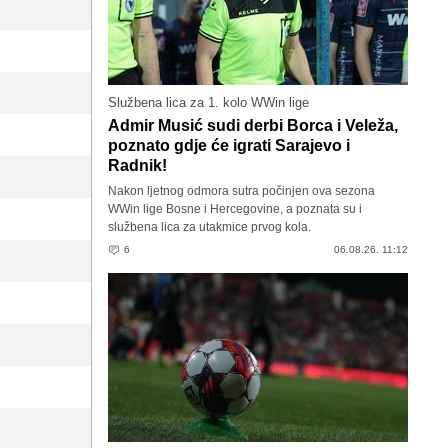
Službena lica za 1. kolo WWin lige
Admir Musić sudi derbi Borca i Veleža,
poznato gdje će igrati Sarajevo i
Radnik!
Nakon ljetnog odmora sutra počinjen ova sezona
WWin lige Bosne i Hercegovine, a poznata su i
službena lica za utakmice prvog kola.
6
06.08.26. 11:12