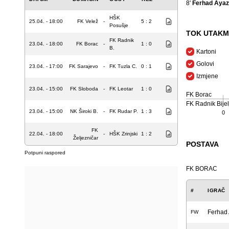
8'
Ferhad Ayaz
HŠK
25.04. - 18:00
FK Velež
-
5 : 2
Posušje
TOK UTAKM
FK Radnik
23.04. - 18:00
FK Borac
-
1 : 0
B.
Kartoni
Golovi
23.04. - 17:00
FK Sarajevo
-
FK Tuzla C.
0 : 1
Izmjene
23.04. - 15:00
FK Sloboda
-
FK Leotar
1 : 0
FK Borac
FK Radnik Bijel
23.04. - 15:00
NK Široki B.
-
FK Rudar P.
1 : 3
0
FK
22.04. - 18:00
-
HŠK Zrinjski
1 : 2
Željezničar
POSTAVA
Potpuni raspored
FK BORAC
#
IGRAČ
Ferhad
FW