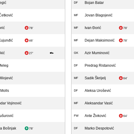
egić
Bojan Batar
DF
Ćetković
Jovan Blagojević
MF
rić
Ivan Đorić
MF
78'
78'
Kujunđić
Dejan Maksimović
MF
46'
78'
kić
Azir Muminović
GK
27'
Meleg
Predrag Ristanović
DF
ilojević
Sadik Škrijelj
MF
64'
Molls
Aleksa Urošević
DF
dar Vojinović
Aleksandar Vasić
MF
ušurović
Ante Živković
FW
64'
ja Bošnjak
Marko Despotović
DF
78'