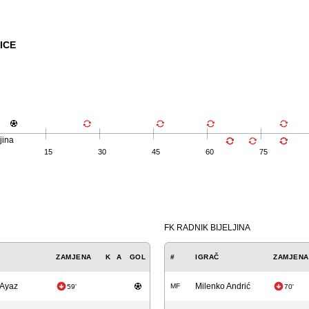
ICE
jina
15
30
45
60
75
FK RADNIK BIJELJINA
ZAMJENA
K
A
GOL
#
IGRAČ
ZAMJENA
 Ayaz
Milenko Andrić
MF
59'
70'