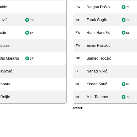
rkić
Dragan Došlo
FW
78'
avić
Faruk Gogić
MF
59'
78'
ucin
Haris Handžić
FW
46'
64'
ulašin
Esmir Hasukić
FW
tis Moraitis
Samed Hodžić
GK
27'
avlović
Nenad Nikić
DF
Popara
Kenan Šarić
MF
64'
 Reljić
Mile Todorov
MF
70'
Trener:
-