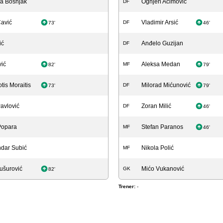
ja Bošnjak
Ognjen Aćimović
DF
avić
Vladimir Arsić
DF
73'
46'
ić
Anđelo Guzijan
DF
vić
Aleksa Medan
MF
82'
79'
tis Moraitis
Milorad Mićunović
DF
73'
79'
avlović
Zoran Milić
DF
46'
Popara
Stefan Paranos
MF
46'
dar Subić
Nikola Polić
MF
ušurović
Mićo Vukanović
GK
82'
Trener:
-