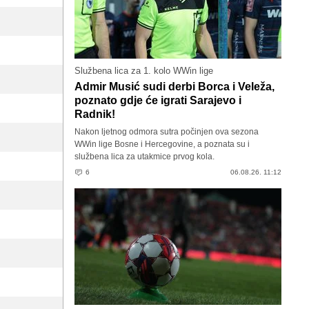
Službena lica za 1. kolo WWin lige
Admir Musić sudi derbi Borca i Veleža,
poznato gdje će igrati Sarajevo i
Radnik!
Nakon ljetnog odmora sutra počinjen ova sezona
WWin lige Bosne i Hercegovine, a poznata su i
službena lica za utakmice prvog kola.
6
06.08.26. 11:12