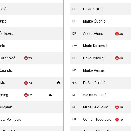
egić
David Čolić
DF
rkić
Marko Čubrilo
DF
Ćetković
Andrej Đurić
DF
46'
rić
Mario Krstovski
FW
vijanović
Đoko Milović
DF
73'
46'
Kujunđić
Marko Perišić
MF
kić
Dušan Puletić
GK
73'
Meleg
Stefan Santrač
MF
82'
ilojević
Miloš Sekulović
MF
46'
dar Vojinović
Ognjen Todorović
MF
79'