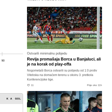
Ostvarili minimalnu pobjedu
Revija promašaja Borca u Banjaluci, ali
90
je na korak od play-offa
Nogometaši Borca ostvarili su pobjedu od 1:0 protiv
Vitebska na domaćem terenu u okviru 3. pretkola
Konferencijske lige.
11
Prije oko 11h
K
A
GOL