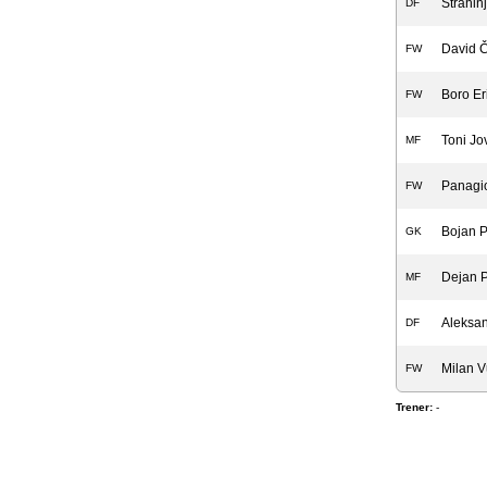
Strahin
DF
David Č
FW
Boro Er
FW
Toni Jo
MF
Panagio
FW
Bojan P
GK
Dejan 
MF
Aleksan
DF
Milan V
FW
Trener:
-