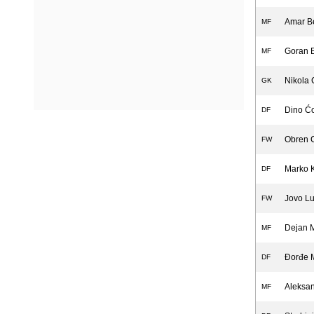
Amar B
MF
Goran B
MF
Nikola 
GK
Dino Ćo
DF
Obren C
FW
Marko 
DF
Jovo Lu
FW
Dejan 
MF
Đorđe M
DF
Aleksan
MF