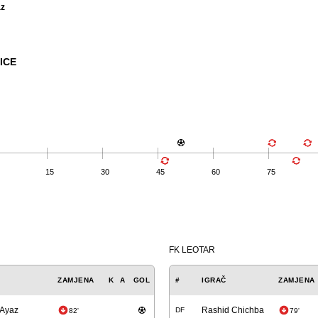
az
ICE
15
30
45
60
75
FK LEOTAR
ZAMJENA
K
A
GOL
#
IGRAČ
ZAMJENA
 Ayaz
Rashid Chichba
DF
82'
79'