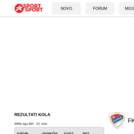
NOVO
FORUM
MOJ
REZULTATI KOLA
FK
WWin liga BiH - 23. kolo
DATUM
DOMAĆIN
GOST
REZ