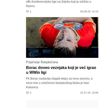
offu Konferencijske lige na žrijebu koji je održan u
Nyonu.
1
03.08.26. 14:15
Pojačanje Banjalučana
Borac doveo veznjaka koji je već igrao
u WWin ligi
FK Borac nastavlja slagati ekipu za novu sezonu, a
novo ime u svlačionici banjalučkog kluba je Ivan
Kukavica.
2
31.07.26. 19:06