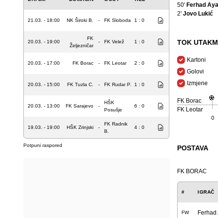
50'
Ferhad Ay
2'
Jovo Lukić
21.03. - 18:00
NK Široki B.
-
FK Sloboda
1 : 0
FK
TOK UTAKM
20.03. - 19:00
-
FK Velež
1 : 0
Željezničar
Kartoni
20.03. - 17:00
FK Borac
-
FK Leotar
2 : 0
Golovi
Izmjene
20.03. - 15:00
FK Tuzla C.
-
FK Rudar P.
1 : 0
FK Borac
HŠK
20.03. - 13:00
FK Sarajevo
-
6 : 0
FK Leotar
Posušje
0
FK Radnik
19.03. - 19:00
HŠK Zrinjski
-
4 : 0
B.
Potpuni raspored
POSTAVA
FK BORAC
#
IGRAČ
Ferhad
FW