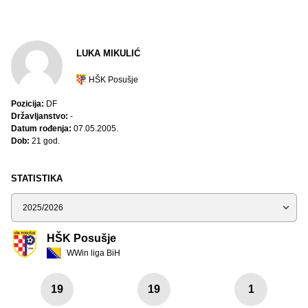
LUKA MIKULIĆ
HŠK Posušje
Pozicija:
DF
Državljanstvo:
-
Datum rođenja:
07.05.2005.
Dob:
21 god.
STATISTIKA
Sezona
HŠK Posušje
WWin liga BiH
19
19
1