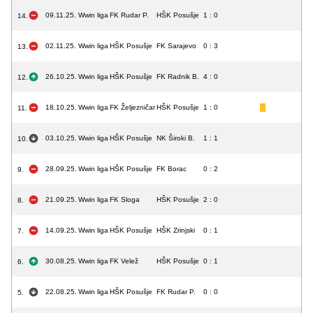
09.11.25.
Wwin liga
FK Rudar P.
HŠK Posušje
1 : 0
14.
02.11.25.
Wwin liga
HŠK Posušje
FK Sarajevo
0 : 3
13.
26.10.25.
Wwin liga
HŠK Posušje
FK Radnik B.
4 : 0
12.
18.10.25.
Wwin liga
FK Željezničar
HŠK Posušje
1 : 0
11.
03.10.25.
Wwin liga
HŠK Posušje
NK Široki B.
1 : 1
10.
28.09.25.
Wwin liga
HŠK Posušje
FK Borac
0 : 2
9.
21.09.25.
Wwin liga
FK Sloga
HŠK Posušje
2 : 0
8.
14.09.25.
Wwin liga
HŠK Posušje
HŠK Zrinjski
0 : 1
7.
30.08.25.
Wwin liga
FK Velež
HŠK Posušje
0 : 1
6.
22.08.25.
Wwin liga
HŠK Posušje
FK Rudar P.
0 : 0
5.