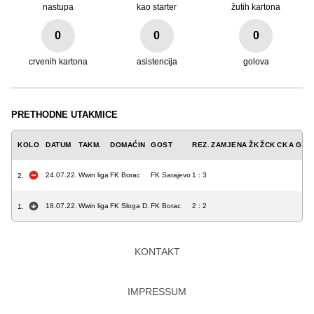
nastupa
kao starter
žutih kartona
0
0
0
crvenih kartona
asistencija
golova
PRETHODNE UTAKMICE
KOLO
DATUM
TAKM.
DOMAĆIN
GOST
REZ.
ZAMJENA
ŽK
ŽCK
CK
A
GOL
24.07.22.
Wwin liga
FK Borac
FK Sarajevo
1 : 3
2.
18.07.22.
Wwin liga
FK Sloga D.
FK Borac
2 : 2
1.
KONTAKT
IMPRESSUM