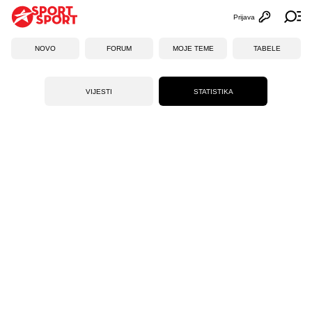
Prijava
Otvori profi
Ot
NOVO
FORUM
MOJE TEME
TABELE
VIJESTI
STATISTIKA