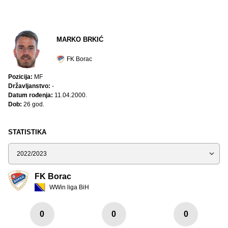
MARKO BRKIĆ
FK Borac
Pozicija:
MF
Državljanstvo:
-
Datum rođenja:
11.04.2000.
Dob:
26 god.
STATISTIKA
Sezona
FK Borac
WWin liga BiH
0
0
0