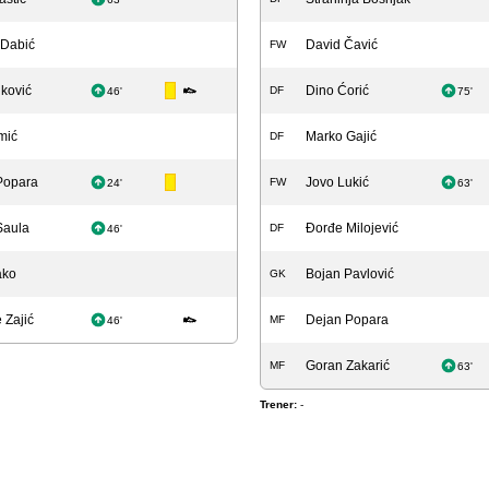
 Dabić
David Čavić
FW
ković
Dino Ćorić
DF
46'
75'
mić
Marko Gajić
DF
Popara
Jovo Lukić
FW
24'
63'
Saula
Đorđe Milojević
DF
46'
ako
Bojan Pavlović
GK
e Zajić
Dejan Popara
MF
46'
Goran Zakarić
MF
63'
Trener:
-