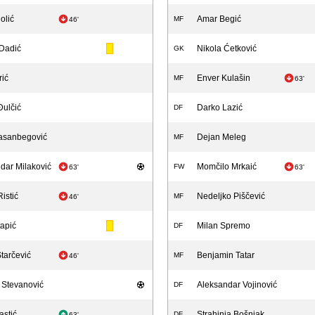
olić
Amar Begić
MF
46'
Dadić
Nikola Ćetković
GK
rić
Enver Kulašin
MF
63'
Đulčić
Darko Lazić
DF
asanbegović
Dejan Meleg
MF
dar Milaković
Momčilo Mrkaić
FW
63'
63'
istić
Nedeljko Piščević
MF
46'
tapić
Milan Spremo
DF
tarčević
Benjamin Tatar
MF
46'
 Stevanović
Aleksandar Vojinović
DF
astić
Strahinja Bošnjak
DF
63'