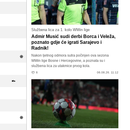
Službena lica za 1. kolo WWin lige
Admir Musić sudi derbi Borca i Veleža,
poznato gdje će igrati Sarajevo i
Radnik!
Nakon ljetnog odmora sutra počinjen ova sezona
WWin lige Bosne i Hercegovine, a poznata su i
službena lica za utakmice prvog kola.
6
06.08.26. 11:12