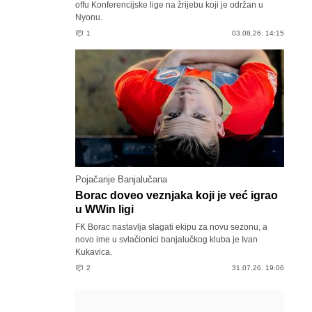
offu Konferencijske lige na žrijebu koji je održan u
Nyonu.
1
03.08.26. 14:15
Pojačanje Banjalučana
Borac doveo veznjaka koji je već igrao
u WWin ligi
FK Borac nastavlja slagati ekipu za novu sezonu, a
novo ime u svlačionici banjalučkog kluba je Ivan
Kukavica.
2
31.07.26. 19:06