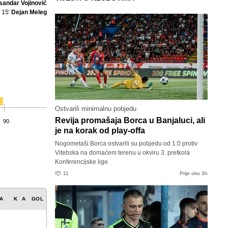
sandar Vojinović
15'
Dejan Meleg
Ostvarili minimalnu pobjedu
Revija promašaja Borca u Banjaluci, ali
90
je na korak od play-offa
Nogometaši Borca ostvarili su pobjedu od 1:0 protiv
Vitebska na domaćem terenu u okviru 3. pretkola
Konferencijske lige.
11
Prije oko 3h
A
K
A
GOL