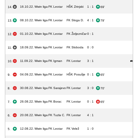
16.10.22.
Wwin liga
FK Leotar
HŠK Zrinjski
1 : 1
14.
69'
08.10.22.
Wwin liga
FK Leotar
FK Sloga D.
4 : 1
13.
79'
01.10.22.
Wwin liga
FK Leotar
FK Željezničar
0 : 1
12.
18.09.22.
Wwin liga
FK Leotar
FK Sloboda
0 : 0
11.
11.09.22.
Wwin liga
FK Igman
FK Leotar
3 : 1
10.
04.09.22.
Wwin liga
FK Leotar
HŠK Posušje
0 : 1
9.
65'
30.08.22.
Wwin liga
FK Sarajevo
FK Leotar
3 : 0
8.
70'
26.08.22.
Wwin liga
FK Borac
FK Leotar
0 : 1
7.
65'
20.08.22.
Wwin liga
FK Tuzla C.
FK Leotar
4 : 1
6.
12.08.22.
Wwin liga
FK Leotar
FK Velež
1 : 0
5.