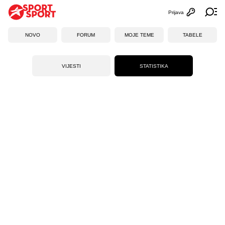
Prijava
Otvori profi
Ot
NOVO
FORUM
MOJE TEME
TABELE
VIJESTI
STATISTIKA