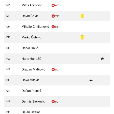
Miloš Aćimović
MF
66'
David Čavić
MF
79'
Mihajlo Cmiljanović
DF
66'
Marko Čubrilo
DF
Darko Đajić
DF
Haris Handžić
FW
Dragan Matković
MF
59'
Đoko Milović
DF
Dušan Puletić
GK
Dennis Stojković
MF
59'
Dejan Uzelac
DF