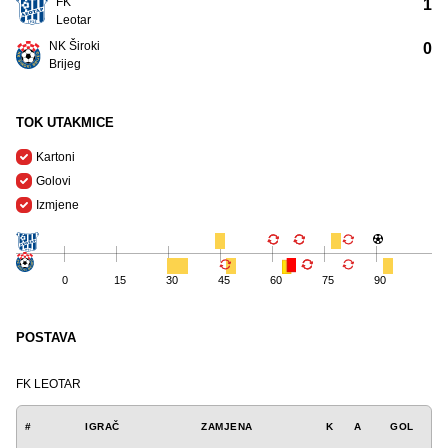
FK
1
Leotar
NK Široki
0
Brijeg
TOK UTAKMICE
Kartoni
Golovi
Izmjene
0
15
30
45
60
75
90
POSTAVA
FK LEOTAR
#
IGRAČ
ZAMJENA
K
A
GOL