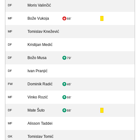
Moris Valinčić
DF
Bože Vukoja
MF
68'
Tomislav Knežević
MF
Kristijan Medić
DF
Božo Musa
DF
79'
Ivan Pranjić
DF
Dominik Radić
FW
46'
Vinko Rozić
MF
68'
Mate Šuto
DF
68'
Alisson Taddei
MF
Tomislav Tomić
GK