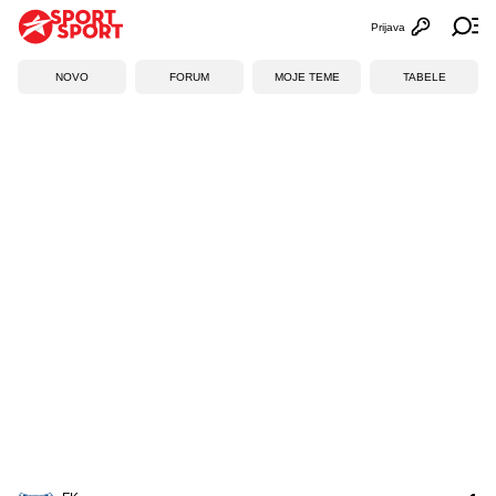
Prijava
Otvori profi
Ot
NOVO
FORUM
MOJE TEME
TABELE