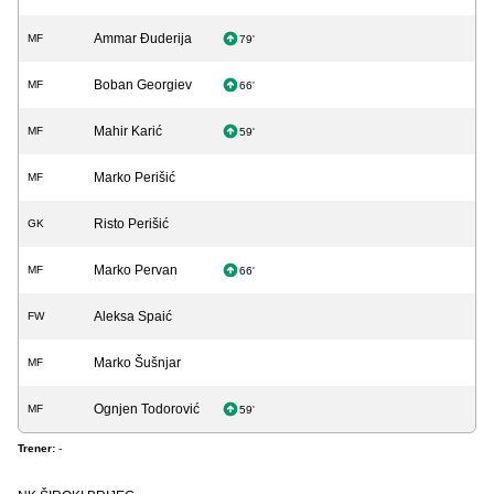
Ammar Đuderija
MF
79'
Boban Georgiev
MF
66'
Mahir Karić
MF
59'
Marko Perišić
MF
Risto Perišić
GK
Marko Pervan
MF
66'
Aleksa Spaić
FW
Marko Šušnjar
MF
Ognjen Todorović
MF
59'
Trener:
-