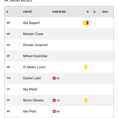
NK ŠIROKI BRIJEG
#
IGRAČ
ZAMJENA
K
A
GOL
Ilija Bagarić
MF
Marijan Ćavar
MF
Renato Josipović
GK
Mihael Kuprešak
DF
Di Mateo Lovrić
MF
Daniel Lukić
FW
46'
Ilija Mašić
DF
Bruno Oliveira
DF
79'
Ilan Pejić
MF
68'