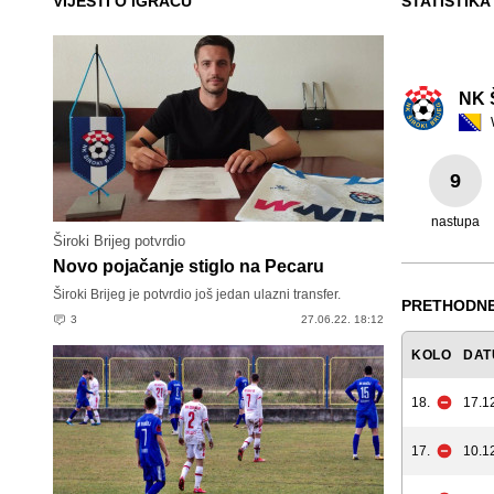
VIJESTI O IGRAČU
STATISTIKA
NK Š
9
nastupa
Široki Brijeg potvrdio
Novo pojačanje stiglo na Pecaru
Široki Brijeg je potvrdio još jedan ulazni transfer.
PRETHODNE
3
27.06.22. 18:12
KOLO
DAT
18.
17.1
17.
10.1