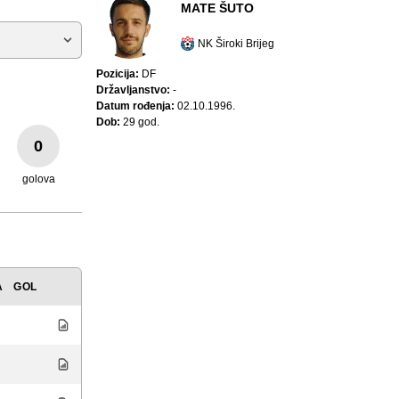
MATE ŠUTO
NK Široki Brijeg
Pozicija:
DF
Državljanstvo:
-
Datum rođenja:
02.10.1996.
Dob:
29 god.
0
golova
A
GOL