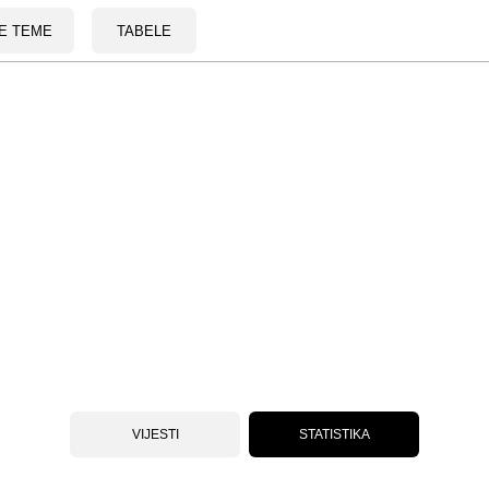
E TEME
TABELE
VIJESTI
STATISTIKA