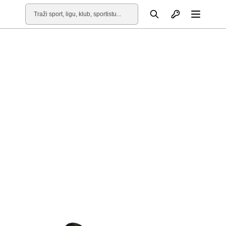
Otvori profil
Pretraga
Otvori