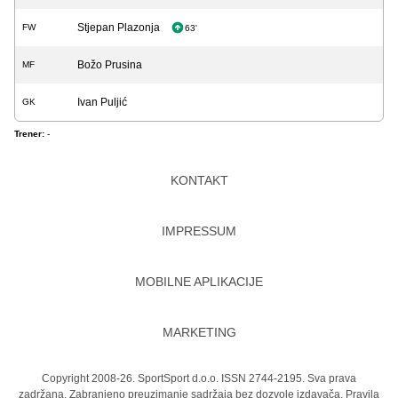
Stjepan Plazonja
FW
63'
Božo Prusina
MF
Ivan Puljić
GK
Trener:
-
KONTAKT
IMPRESSUM
MOBILNE APLIKACIJE
MARKETING
Copyright 2008-26. SportSport d.o.o. ISSN 2744-2195. Sva prava
zadržana. Zabranjeno preuzimanje sadržaja bez dozvole izdavača.
Pravila