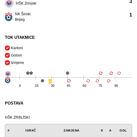
3
HŠK Zrinjski
NK Široki
1
Brijeg
TOK UTAKMICE
Kartoni
Golovi
Izmjene
0
15
30
45
60
75
90
POSTAVA
HŠK ZRINJSKI
#
IGRAČ
ZAMJENA
K
A
GOL