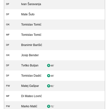
Ivan Šaravanja
DF
Mate Šuto
DF
Tomislav Tomić
GK
Tomislav Tomić
MF
Branimir Barišić
DF
Josip Bender
GK
Tvrtko Buljan
DF
46'
Tomislav Dadić
DF
46'
Matej Gašpar
FW
81'
Di Mateo Lovrić
MF
Marko Matić
FW
71'