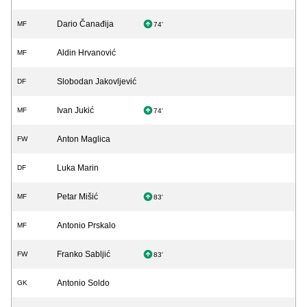
Dario Čanađija
MF
74'
Aldin Hrvanović
MF
Slobodan Jakovljević
DF
Ivan Jukić
MF
74'
Anton Maglica
FW
Luka Marin
DF
Petar Mišić
MF
83'
Antonio Prskalo
MF
Franko Sabljić
FW
83'
Antonio Soldo
GK