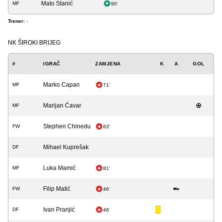
Mato Stanić
MF
90'
Trener:
-
NK ŠIROKI BRIJEG
#
IGRAČ
ZAMJENA
K
A
GOL
Marko Capan
MF
71'
Marijan Ćavar
MF
Stephen Chinedu
FW
63'
Mihael Kuprešak
DF
Luka Mamić
MF
81'
Filip Matić
FW
46'
Ivan Pranjić
DF
46'