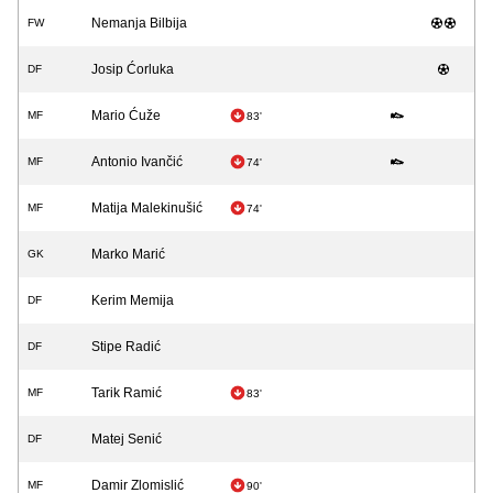
Nemanja Bilbija
FW
Josip Ćorluka
DF
Mario Ćuže
MF
83'
Antonio Ivančić
MF
74'
Matija Malekinušić
MF
74'
Marko Marić
GK
Kerim Memija
DF
Stipe Radić
DF
Tarik Ramić
MF
83'
Matej Senić
DF
Damir Zlomislić
MF
90'