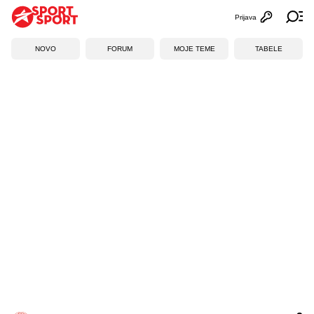
Prijava
Otvori profi
Ot
NOVO
FORUM
MOJE TEME
TABELE