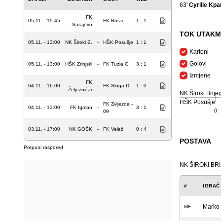
63'
Cyrille Kpa
FK
05.11. - 19:45
-
FK Borac
1 : 1
Sarajevo
TOK UTAKM
05.11. - 13:00
NK Široki B.
-
HŠK Posušje
1 : 1
Kartoni
Golovi
05.11. - 13:00
HŠK Zrinjski
-
FK Tuzla C.
3 : 1
Izmjene
FK
04.11. - 16:00
-
FK Sloga D.
1 : 0
Željezničar
NK Široki Brije
HŠK Posušje
FK Zvijezda -
04.11. - 13:00
FK Igman
-
3 : 1
0
09
03.11. - 17:00
NK GOŠK
-
FK Velež
0 : 4
POSTAVA
Potpuni raspored
NK ŠIROKI BR
#
IGRAČ
Marko
MF