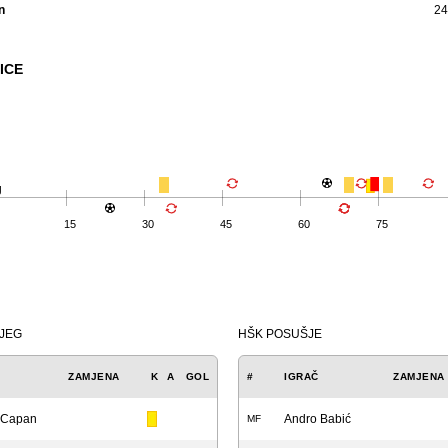
n
24
ICE
g
15
30
45
60
75
IJEG
HŠK POSUŠJE
ZAMJENA
K
A
GOL
#
IGRAČ
ZAMJENA
 Capan
Andro Babić
MF