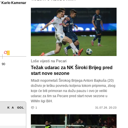
'
Karlo Kamenar
Loše vijesti na Pecari
90
Težak udarac za NK Široki Brijeg pred
start nove sezone
Mladi nogometaš Širokog Brijega Antoni Bajkuša (20)
doživio je tešku povredu koljena tokom priprema, zbog
koje će biti primoran na dužu pauzu i ovo je veliki
udarac za tim sa Pecare pred start nove sezone u
WWin ligi BiH.
K
A
GOL
1
31.07.26. 20:23