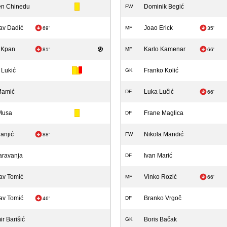
en Chinedu
Dominik Begić
FW
av Dadić
Joao Erick
MF
69'
35'
e Kpan
Karlo Kamenar
MF
81'
66'
 Lukić
Franko Kolić
GK
Mamić
Luka Lučić
DF
66'
Musa
Frane Maglica
DF
ranjić
Nikola Mandić
FW
88'
aravanja
Ivan Marić
DF
av Tomić
Vinko Rozić
MF
66'
av Tomić
Branko Vrgoč
DF
46'
ir Barišić
Boris Bačak
GK