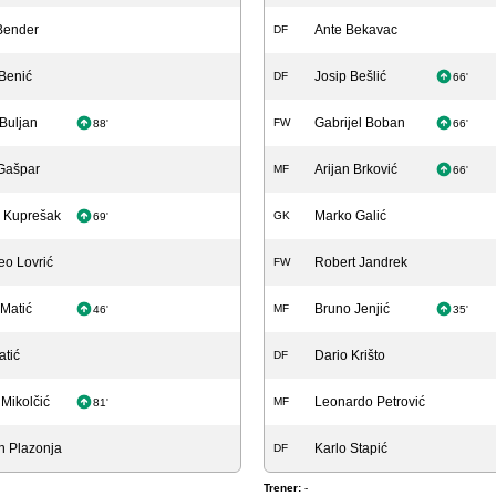
Bender
Ante Bekavac
DF
Benić
Josip Bešlić
DF
66'
 Buljan
Gabrijel Boban
FW
88'
66'
Gašpar
Arijan Brković
MF
66'
 Kuprešak
Marko Galić
GK
69'
eo Lovrić
Robert Jandrek
FW
Matić
Bruno Jenjić
MF
46'
35'
atić
Dario Krišto
DF
Mikolčić
Leonardo Petrović
MF
81'
n Plazonja
Karlo Stapić
DF
Trener:
-