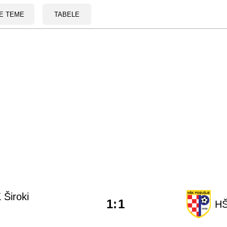
E TEME
TABELE
 Široki
1
:
1
HŠ