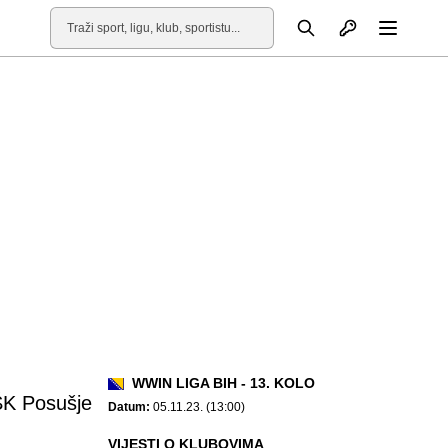
Otvori profil
Pretraga
Otvori
WWIN LIGA BIH - 13. KOLO
K Posušje
Datum:
05.11.23. (13:00)
VIJESTI O KLUBOVIMA