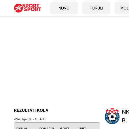
NOVO
FORUM
MOJ
REZULTATI KOLA
NK
B.
WWin liga BiH - 13. kolo
DATUM
DOMAĆIN
GOST
REZ