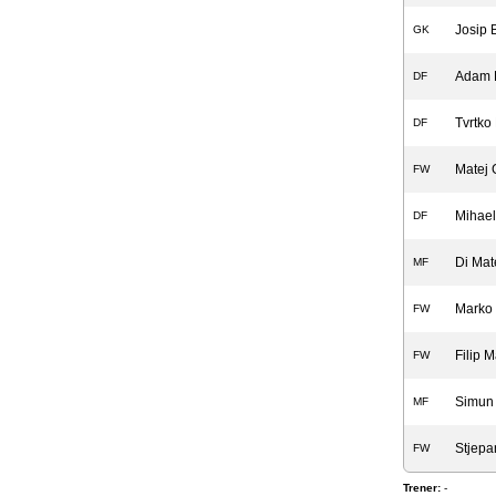
Josip 
GK
Adam 
DF
Tvrtko
DF
Matej 
FW
Mihael
DF
Di Mat
MF
Marko 
FW
Filip M
FW
Simun 
MF
Stjepa
FW
Trener:
-