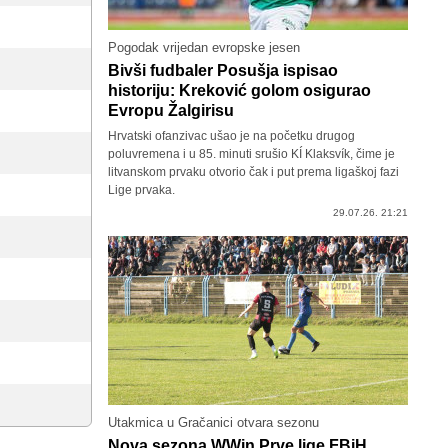
Pogodak vrijedan evropske jesen
Bivši fudbaler Posušja ispisao
historiju: Kreković golom osigurao
Evropu Žalgirisu
Hrvatski ofanzivac ušao je na početku drugog
poluvremena i u 85. minuti srušio KÍ Klaksvík, čime je
litvanskom prvaku otvorio čak i put prema ligaškoj fazi
Lige prvaka.
29.07.26. 21:21
Utakmica u Gračanici otvara sezonu
Nova sezona WWin Prve lige FBiH