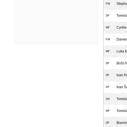
Steph
FW
Tomisl
DF
Cyrill
MF
Daniel
FW
Luka 
MF
Božo 
DF
Ivan P
DF
Ivan Š
DF
Tomisl
GK
Tomisl
MF
Branim
DF