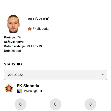
MILOŠ ZLIČIĆ
FK Sloboda
Pozicija:
FW
Državljanstvo:
-
Datum rođenja:
29.12.1999.
Dob:
26 god.
STATISTIKA
Sezona
FK Sloboda
WWin liga BiH
6
0
0