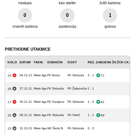
nastupa
kao starter
žutih kartona
0
0
1
crvenih kartona
asistencija
golova
PRETHODNE UTAKMICE
KOLO
DATUM
TAKM.
DOMAĆIN
GOST
REZ.
ZAMJENA
ŽK
ŽCK
CK
A
G
04.12.21.
Wwin liga
FK Borac
FK Sloboda
3 : 1
19.
71'
27.11.21.
Wwin liga
FK Sloboda
FK Željezničar
1 : 1
18.
20.11.21.
Wwin liga
FK Sarajevo
FK Sloboda
1 : 0
17.
81'
08.11.21.
Wwin liga
FK Sloboda
FK Velež
1 : 1
16.
83'
31.10.21.
Wwin liga
NK Široki B.
FK Sloboda
0 : 0
15.