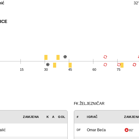
mić
32
ICE
15
30
45
60
75
FK ŽELJEZNIČAR
ZAMJENA
K
A
GOL
#
IGRAČ
ZAMJEN
alić
Omar Beća
DF
82'