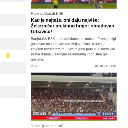
Plavi savladali BSK
Kad je najteže, oni daju najviše:
Željezničar prekinuo brige i obradovao
Grbavicu!
Banjalučki BSK je na debitanskom meču u Premijer ligi
gostovao na Grbavici kod Željezničara, a duel je
završen rezultatom 2:1. Sva tri gola pala su u nastavku.
Prava drama u zadnjim sekundama i poništen gol
gostima.
37
07.08.26. 21:55
"I poslije rata je rat"