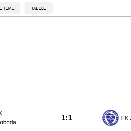
E TEME
TABELE
K
1
:
1
FK 
loboda