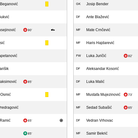
 Beganović
Josip Bender
GK
Bukvić
Ante Blažević
DF
sejinović
Mate Crnčević
MF
90'
sić
Haris Hajdarević
MF
apetanović
Luka Juričić
FW
82'
arišik
Aleksandar Kosorić
DF
aksimović
Luka Malić
DF
85'
 Osmić
Mustafa Mujezinović
MF
73'
Predragović
Sedad Subašić
MF
65'
 Ramić
Vedran Vrhovac
DF
65'
Samir Bekrić
MF
85'