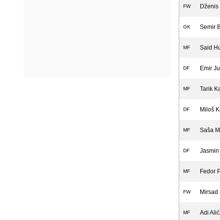
Dženis
FW
Semir 
GK
Said Hu
MF
Emir Ju
DF
Tarik K
MF
Miloš K
DF
Saša M
MF
Jasmin
DF
Fedor 
MF
Mirsad
FW
Adi Alić
MF