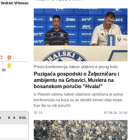
'
Vedran Vrhovac
Press-konferencija nakon utakmice prvog kola
90
Puzigaća gospodski o Željezničaru i
ambijentu na Grbavici, Muslera na
bosanskom poručio "Hvala!"
U Plavom salonu nakon utakmice upriličena je press-
konferencija na kojoj su se obratili treneri obje ekipe.
Evo šta su isti poručili.
15
07.08.26. 22:40
A
K
A
GOL