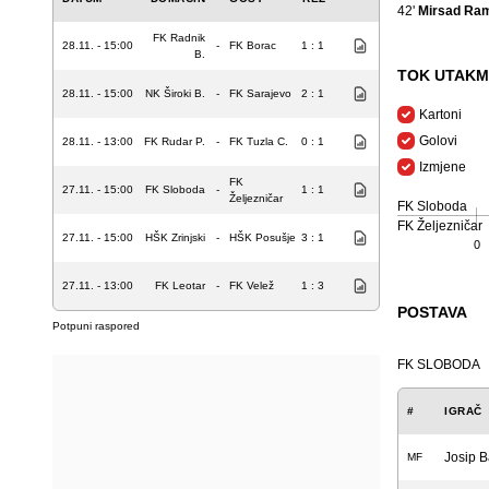
42'
Mirsad Ra
FK Radnik
28.11. - 15:00
-
FK Borac
1 : 1
B.
TOK UTAKM
28.11. - 15:00
NK Široki B.
-
FK Sarajevo
2 : 1
Kartoni
Golovi
28.11. - 13:00
FK Rudar P.
-
FK Tuzla C.
0 : 1
Izmjene
FK
27.11. - 15:00
FK Sloboda
-
1 : 1
Željezničar
FK Sloboda
FK Željezničar
27.11. - 15:00
HŠK Zrinjski
-
HŠK Posušje
3 : 1
0
27.11. - 13:00
FK Leotar
-
FK Velež
1 : 3
POSTAVA
Potpuni raspored
FK SLOBODA
#
IGRAČ
Josip B
MF