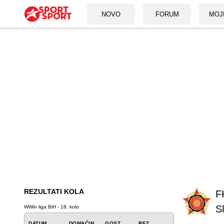
NOVO
FORUM
MOJ
REZULTATI KOLA
F
S
WWin liga BiH - 18. kolo
DATUM
DOMAĆIN
GOST
REZ