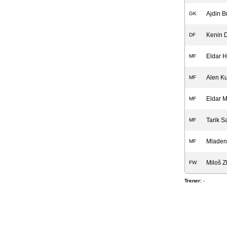
Ajdin B
GK
Kenin 
DF
Eldar 
MF
Alen Ku
MF
Eldar 
MF
Tarik S
MF
Mladen
MF
Miloš Zl
FW
Trener:
-