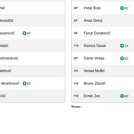
rkić
Petar Bojo
MF
82'
Devedžić
Amar Drina
DF
Hasanović
Faruk Duraković
MF
90'
rtalić
Hamza Gasal
FW
73'
Mehmedović
Damir Hrelja
MF
65'
aletović
Vedad Muftić
GK
 Veselinović
Bruno Zdunić
FW
65'
ičić
Ermin Zec
FW
82'
Trener:
-