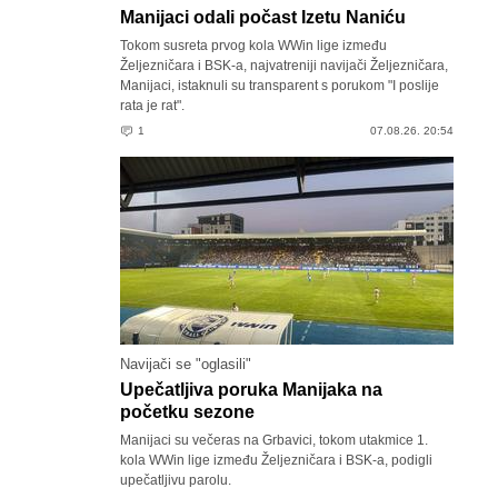
Manijaci odali počast Izetu Naniću
Tokom susreta prvog kola WWin lige između
Željezničara i BSK-a, najvatreniji navijači Željezničara,
Manijaci, istaknuli su transparent s porukom "I poslije
rata je rat".
1
07.08.26. 20:54
Navijači se "oglasili"
Upečatljiva poruka Manijaka na
početku sezone
Manijaci su večeras na Grbavici, tokom utakmice 1.
kola WWin lige između Željezničara i BSK-a, podigli
upečatljivu parolu.