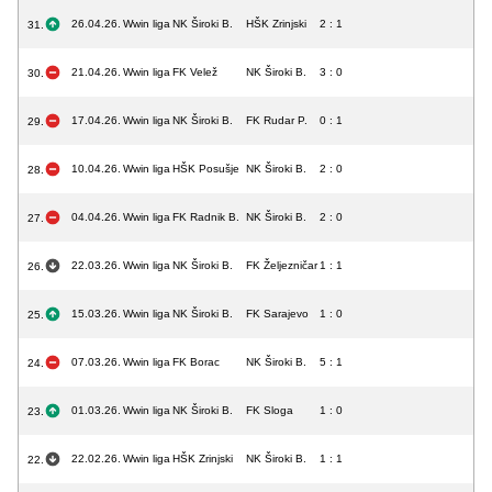
26.04.26.
Wwin liga
NK Široki B.
HŠK Zrinjski
2 : 1
31.
21.04.26.
Wwin liga
FK Velež
NK Široki B.
3 : 0
30.
17.04.26.
Wwin liga
NK Široki B.
FK Rudar P.
0 : 1
29.
10.04.26.
Wwin liga
HŠK Posušje
NK Široki B.
2 : 0
28.
04.04.26.
Wwin liga
FK Radnik B.
NK Široki B.
2 : 0
27.
22.03.26.
Wwin liga
NK Široki B.
FK Željezničar
1 : 1
26.
15.03.26.
Wwin liga
NK Široki B.
FK Sarajevo
1 : 0
25.
07.03.26.
Wwin liga
FK Borac
NK Široki B.
5 : 1
24.
01.03.26.
Wwin liga
NK Široki B.
FK Sloga
1 : 0
23.
22.02.26.
Wwin liga
HŠK Zrinjski
NK Široki B.
1 : 1
22.