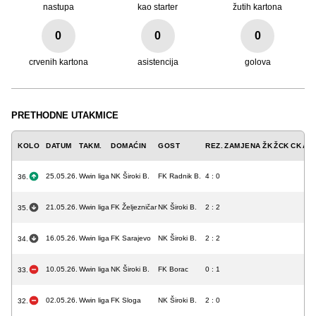
nastupa
kao starter
žutih kartona
0
0
0
crvenih kartona
asistencija
golova
PRETHODNE UTAKMICE
KOLO
DATUM
TAKM.
DOMAĆIN
GOST
REZ.
ZAMJENA
ŽK
ŽCK
CK
A
G
25.05.26.
Wwin liga
NK Široki B.
FK Radnik B.
4 : 0
36.
21.05.26.
Wwin liga
FK Željezničar
NK Široki B.
2 : 2
35.
16.05.26.
Wwin liga
FK Sarajevo
NK Široki B.
2 : 2
34.
10.05.26.
Wwin liga
NK Široki B.
FK Borac
0 : 1
33.
02.05.26.
Wwin liga
FK Sloga
NK Široki B.
2 : 0
32.