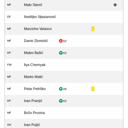
Mato Stanić
MF
Nediljko Stjepanović
DF
Marcinho Velasco
MF
Damir Zlomislić
MF
62'
Mateo Bašić
DF
62'
Ilya Chernyak
FW
Marko Matić
MF
Petar Petriško
MF
46'
Ivan Pranjić
DF
62'
Božo Prusina
MF
Ivan Puljić
GK