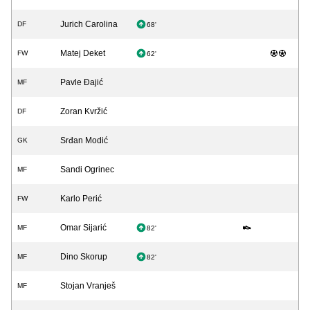
Jurich Carolina
DF
68'
Matej Deket
FW
62'
Pavle Đajić
MF
Zoran Kvržić
DF
Srđan Modić
GK
Sandi Ogrinec
MF
Karlo Perić
FW
Omar Sijarić
MF
82'
Dino Skorup
MF
82'
Stojan Vranješ
MF