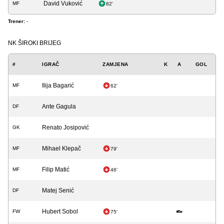
David Vuković
MF
82'
Trener:
-
NK ŠIROKI BRIJEG
#
IGRAČ
ZAMJENA
K
A
GOL
Ilija Bagarić
MF
62'
Ante Gagula
DF
Renato Josipović
GK
Mihael Klepač
MF
79'
Filip Matić
MF
46'
Matej Senić
DF
Hubert Sobol
FW
75'