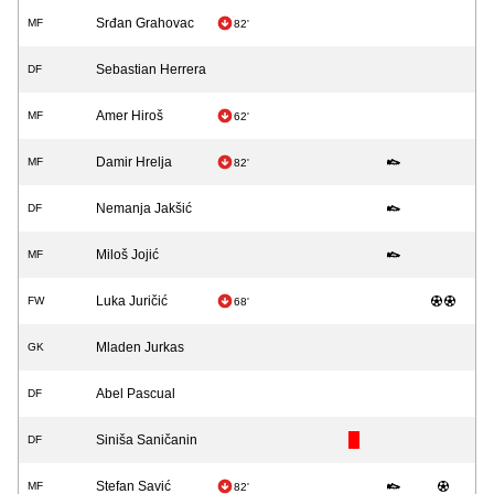
Srđan Grahovac
MF
82'
Sebastian Herrera
DF
Amer Hiroš
MF
62'
Damir Hrelja
MF
82'
Nemanja Jakšić
DF
Miloš Jojić
MF
Luka Juričić
FW
68'
Mladen Jurkas
GK
Abel Pascual
DF
Siniša Saničanin
DF
Stefan Savić
MF
82'