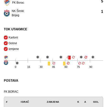
5
FK Borac
NK Široki
1
Brijeg
TOK UTAKMICE
Kartoni
Golovi
Izmjene
0
15
30
45
60
75
90
POSTAVA
FK BORAC
#
IGRAČ
ZAMJENA
K
A
GOL