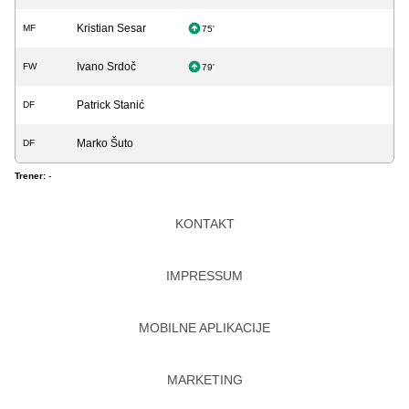
Kristian Sesar
MF
75'
Ivano Srdoč
FW
79'
Patrick Stanić
DF
Marko Šuto
DF
Trener:
-
KONTAKT
IMPRESSUM
MOBILNE APLIKACIJE
MARKETING