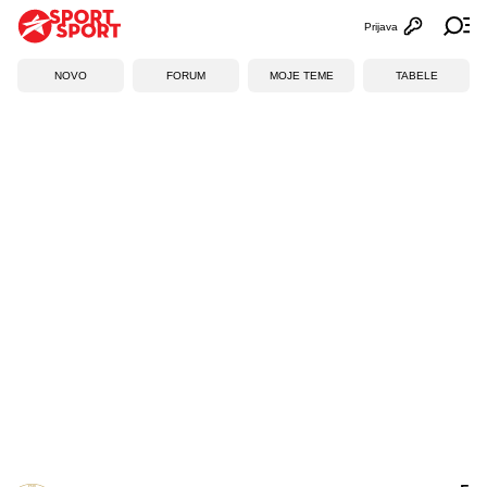
Prijava
Otvori profi
Ot
NOVO
FORUM
MOJE TEME
TABELE