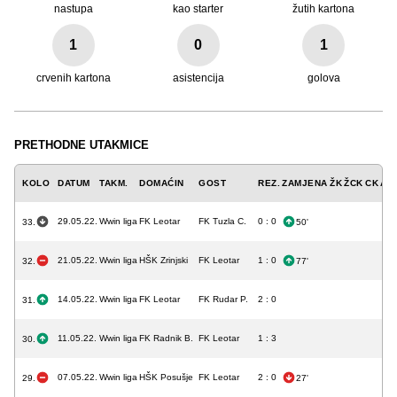
nastupa
kao starter
žutih kartona
1
0
1
crvenih kartona
asistencija
golova
PRETHODNE UTAKMICE
KOLO
DATUM
TAKM.
DOMAĆIN
GOST
REZ.
ZAMJENA
ŽK
ŽCK
CK
A
G
29.05.22.
Wwin liga
FK Leotar
FK Tuzla C.
0 : 0
33.
50'
21.05.22.
Wwin liga
HŠK Zrinjski
FK Leotar
1 : 0
32.
77'
14.05.22.
Wwin liga
FK Leotar
FK Rudar P.
2 : 0
31.
11.05.22.
Wwin liga
FK Radnik B.
FK Leotar
1 : 3
30.
07.05.22.
Wwin liga
HŠK Posušje
FK Leotar
2 : 0
29.
27'