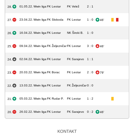
01.05.22.
Wwin liga
FK Leotar
FK Velež
2 : 1
28.
23.04.22.
Wwin liga
FK Sloboda
FK Leotar
1 : 0
27.
46'
16.04.22.
Wwin liga
FK Leotar
NK Široki B.
1 : 0
26.
09.04.22.
Wwin liga
FK Željezničar
FK Leotar
3 : 0
25.
46'
02.04.22.
Wwin liga
FK Leotar
FK Sarajevo
1 : 1
24.
20.03.22.
Wwin liga
FK Borac
FK Leotar
2 : 0
23.
79'
13.03.22.
Wwin liga
FK Leotar
FK Željezničar
0 : 0
22.
05.03.22.
Wwin liga
FK Rudar P.
FK Leotar
1 : 2
21.
26.02.22.
Wwin liga
FK Leotar
FK Sarajevo
0 : 2
20.
46'
KONTAKT