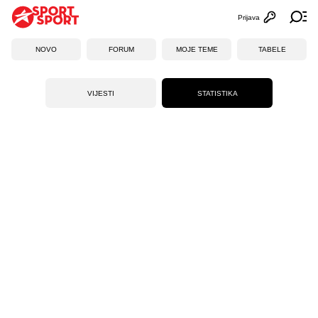
Prijava
Otvori profi
Ot
NOVO
FORUM
MOJE TEME
TABELE
VIJESTI
STATISTIKA