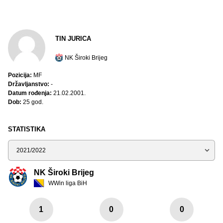
TIN JURICA
NK Široki Brijeg
Pozicija:
MF
Državljanstvo:
-
Datum rođenja:
21.02.2001.
Dob:
25 god.
STATISTIKA
Sezona
NK Široki Brijeg
WWin liga BiH
1
0
0