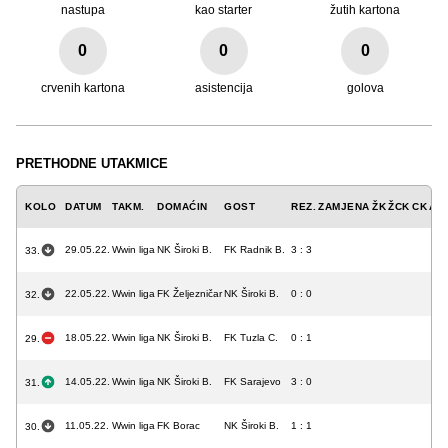
nastupa
kao starter
žutih kartona
0
0
0
crvenih kartona
asistencija
golova
PRETHODNE UTAKMICE
KOLO
DATUM
TAKM.
DOMAĆIN
GOST
REZ.
ZAMJENA
ŽK
ŽCK
CK
A
G
29.05.22.
Wwin liga
NK Široki B.
FK Radnik B.
3 : 3
33.
22.05.22.
Wwin liga
FK Željezničar
NK Široki B.
0 : 0
32.
18.05.22.
Wwin liga
NK Široki B.
FK Tuzla C.
0 : 1
29.
14.05.22.
Wwin liga
NK Široki B.
FK Sarajevo
3 : 0
31.
11.05.22.
Wwin liga
FK Borac
NK Široki B.
1 : 1
30.