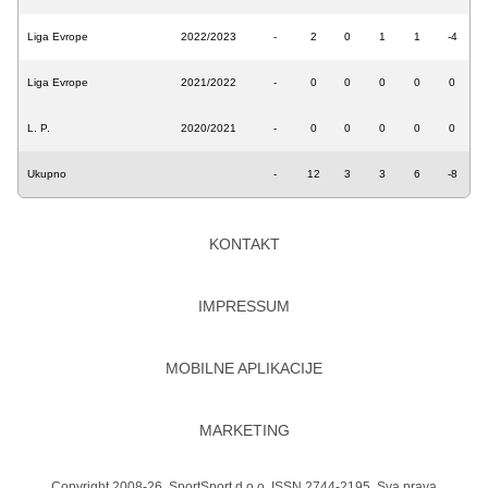
Liga Evrope
2022/2023
-
2
0
1
1
-4
Liga Evrope
2021/2022
-
0
0
0
0
0
L. P.
2020/2021
-
0
0
0
0
0
Ukupno
-
12
3
3
6
-8
KONTAKT
IMPRESSUM
MOBILNE APLIKACIJE
MARKETING
Copyright 2008-26. SportSport d.o.o. ISSN 2744-2195. Sva prava