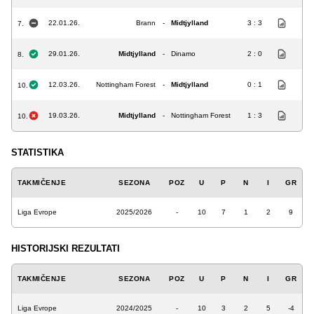
22.01.26.
Brann
-
Midtjylland
3 : 3
7.
29.01.26.
Midtjylland
-
Dinamo
2 : 0
8.
12.03.26.
Nottingham Forest
-
Midtjylland
0 : 1
10.
19.03.26.
Midtjylland
-
Nottingham Forest
1 : 3
10.
STATISTIKA
TAKMIČENJE
SEZONA
POZ
U
P
N
I
GR
Liga Evrope
2025/2026
-
10
7
1
2
9
HISTORIJSKI REZULTATI
TAKMIČENJE
SEZONA
POZ
U
P
N
I
GR
Liga Evrope
2024/2025
-
10
3
2
5
-4