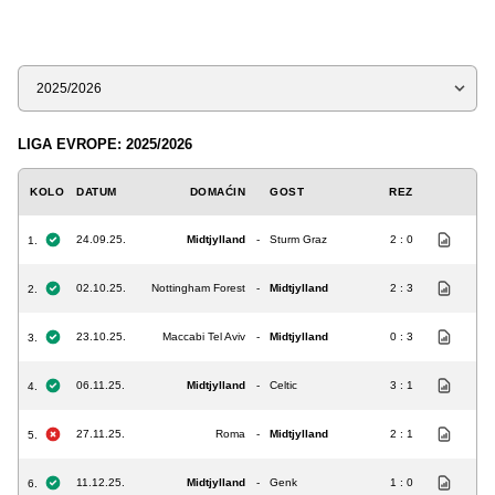
Sezona
LIGA EVROPE: 2025/2026
KOLO
DATUM
DOMAĆIN
GOST
REZ
24.09.25.
Midtjylland
-
Sturm Graz
2 : 0
1.
02.10.25.
Nottingham Forest
-
Midtjylland
2 : 3
2.
23.10.25.
Maccabi Tel Aviv
-
Midtjylland
0 : 3
3.
06.11.25.
Midtjylland
-
Celtic
3 : 1
4.
27.11.25.
Roma
-
Midtjylland
2 : 1
5.
11.12.25.
Midtjylland
-
Genk
1 : 0
6.