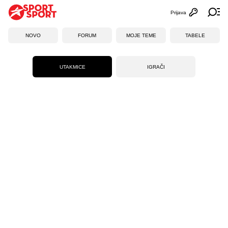
Prijava
Otvori profi
Ot
NOVO
FORUM
MOJE TEME
TABELE
UTAKMICE
IGRAČI