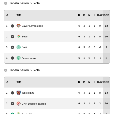
Tabela nakon 6. kola
#
TIM
U
P
N
I
RAZ
BOD
1.
Bayer Leverkusen
6
4
1
1
9
13
2.
Betis
6
3
1
2
0
10
3.
6
3
0
3
-2
9
Celtic
4.
6
1
0
5
-7
3
Ferencvaros
Tabela nakon 6. kola
#
TIM
U
P
N
I
RAZ
BOD
1.
6
4
1
1
8
13
West Ham
2.
6
3
1
2
3
10
GNK Dinamo Zagreb