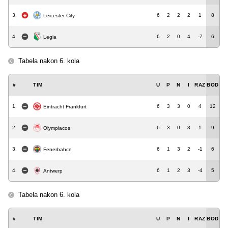
3.
6
2
2
2
1
8
Leicester City
4.
6
2
0
4
-7
6
Legia
Tabela nakon 6. kola
#
TIM
U
P
N
I
RAZ
BOD
1.
6
3
3
0
4
12
Eintracht Frankfurt
2.
6
3
0
3
1
9
Olympiacos
3.
6
1
3
2
-1
6
Fenerbahce
4.
6
1
2
3
-4
5
Antwerp
Tabela nakon 6. kola
#
TIM
U
P
N
I
RAZ
BOD