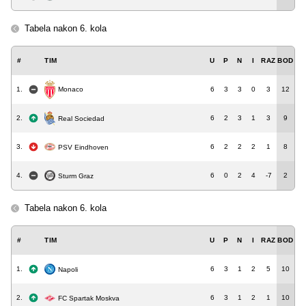
Tabela nakon 6. kola
#
TIM
U
P
N
I
RAZ
BOD
1.
6
3
3
0
3
12
Monaco
2.
6
2
3
1
3
9
Real Sociedad
3.
6
2
2
2
1
8
PSV Eindhoven
4.
6
0
2
4
-7
2
Sturm Graz
Tabela nakon 6. kola
#
TIM
U
P
N
I
RAZ
BOD
1.
6
3
1
2
5
10
Napoli
2.
6
3
1
2
1
10
FC Spartak Moskva