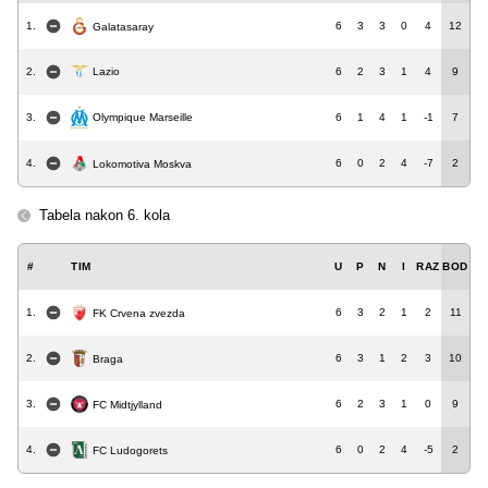
1.
6
3
3
0
4
12
Galatasaray
2.
Lazio
6
2
3
1
4
9
Olympique Marseille
3.
6
1
4
1
-1
7
4.
6
0
2
4
-7
2
Lokomotiva Moskva
Tabela nakon 6. kola
#
TIM
U
P
N
I
RAZ
BOD
1.
6
3
2
1
2
11
FK Crvena zvezda
2.
6
3
1
2
3
10
Braga
3.
6
2
3
1
0
9
FC Midtjylland
4.
6
0
2
4
-5
2
FC Ludogorets