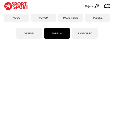
Prijava
Otvori profi
Ot
NOVO
FORUM
MOJE TEME
TABELE
VIJESTI
TABELA
RASPORED