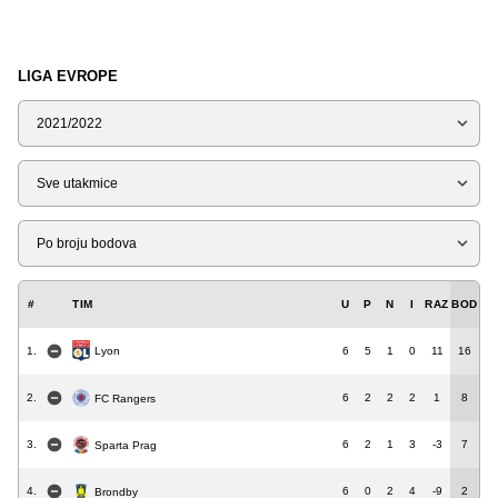
LIGA EVROPE
Sezona
Tip
Liga
#
TIM
U
P
N
I
RAZ
BOD
Lyon
1.
6
5
1
0
11
16
2.
6
2
2
2
1
8
FC Rangers
3.
6
2
1
3
-3
7
Sparta Prag
4.
6
0
2
4
-9
2
Brondby