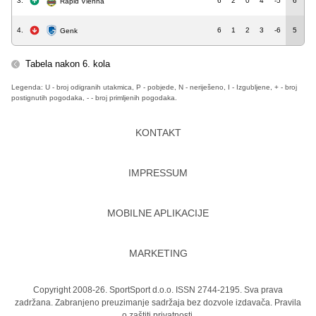
3.
6
2
0
4
-5
6
Rapid Vienna
4.
6
1
2
3
-6
5
Genk
Tabela nakon 6. kola
Legenda: U - broj odigranih utakmica, P - pobjede, N - neriješeno, I - Izgubljene, + - broj
postignutih pogodaka, - - broj primljenih pogodaka.
KONTAKT
IMPRESSUM
MOBILNE APLIKACIJE
MARKETING
Copyright 2008-26. SportSport d.o.o. ISSN 2744-2195. Sva prava
zadržana. Zabranjeno preuzimanje sadržaja bez dozvole izdavača.
Pravila
o zaštiti privatnosti.