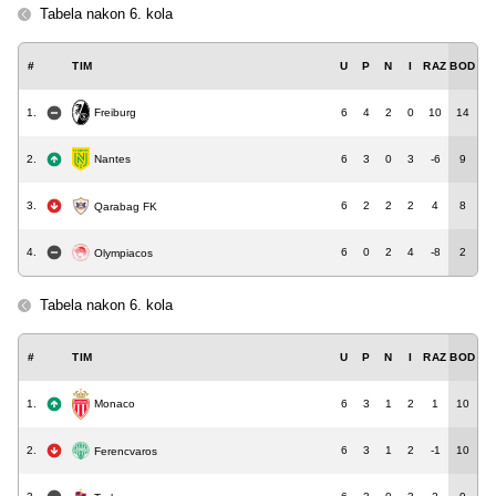
Tabela nakon 6. kola
#
TIM
U
P
N
I
RAZ
BOD
Freiburg
1.
6
4
2
0
10
14
Nantes
2.
6
3
0
3
-6
9
3.
6
2
2
2
4
8
Qarabag FK
4.
6
0
2
4
-8
2
Olympiacos
Tabela nakon 6. kola
#
TIM
U
P
N
I
RAZ
BOD
1.
6
3
1
2
1
10
Monaco
2.
6
3
1
2
-1
10
Ferencvaros