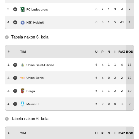
3.
6
2
1
3
-1
7
FC Ludogorets
4.
6
0
1
5
-11
1
HJK Helsinki
Tabela nakon 6. kola
#
TIM
U
P
N
I
RAZ
BOD
1.
6
4
1
1
4
13
Union Saint-Gilloise
2.
Union Berlin
6
4
0
2
2
12
3.
6
3
1
2
2
10
Braga
4.
6
0
0
6
-8
0
Malmo FF
Tabela nakon 6. kola
#
TIM
U
P
N
I
RAZ
BOD