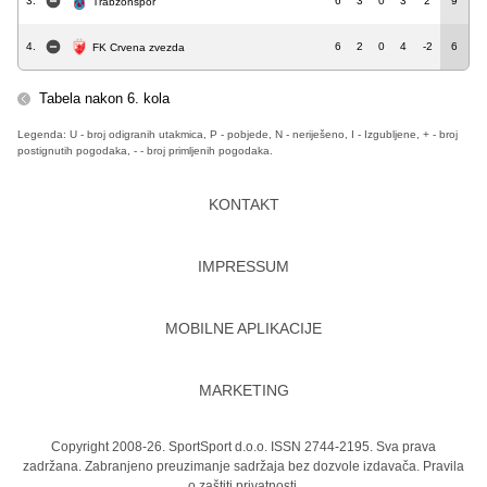
3.
6
3
0
3
2
9
Trabzonspor
4.
6
2
0
4
-2
6
FK Crvena zvezda
Tabela nakon 6. kola
Legenda: U - broj odigranih utakmica, P - pobjede, N - neriješeno, I - Izgubljene, + - broj
postignutih pogodaka, - - broj primljenih pogodaka.
KONTAKT
IMPRESSUM
MOBILNE APLIKACIJE
MARKETING
Copyright 2008-26. SportSport d.o.o. ISSN 2744-2195. Sva prava
zadržana. Zabranjeno preuzimanje sadržaja bez dozvole izdavača.
Pravila
o zaštiti privatnosti.