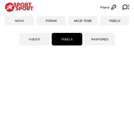
Prijava
Otvori profi
Ot
NOVO
FORUM
MOJE TEME
TABELE
VIJESTI
TABELA
RASPORED