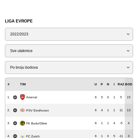
LIGA EVROPE
Sezona
Tip
Liga
#
TIM
U
P
N
I
RAZ
BOD
Arsenal
1.
6
5
0
1
5
15
2.
6
4
1
1
11
13
PSV Eindhoven
3.
6
1
1
4
-5
4
FK Bodo/Glimt
4.
6
1
0
5
-11
3
FC Zurich