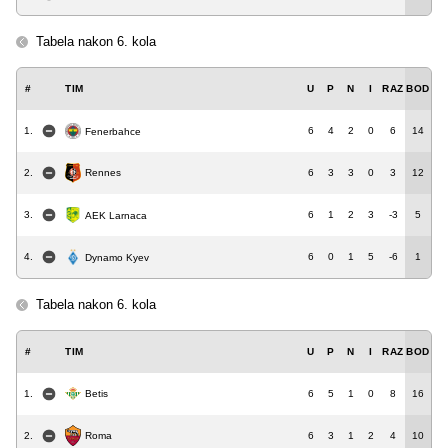
Tabela nakon 6. kola
#
TIM
U
P
N
I
RAZ
BOD
1.
6
4
2
0
6
14
Fenerbahce
2.
6
3
3
0
3
12
Rennes
3.
6
1
2
3
-3
5
AEK Larnaca
4.
6
0
1
5
-6
1
Dynamo Kyev
Tabela nakon 6. kola
#
TIM
U
P
N
I
RAZ
BOD
1.
Betis
6
5
1
0
8
16
Roma
2.
6
3
1
2
4
10