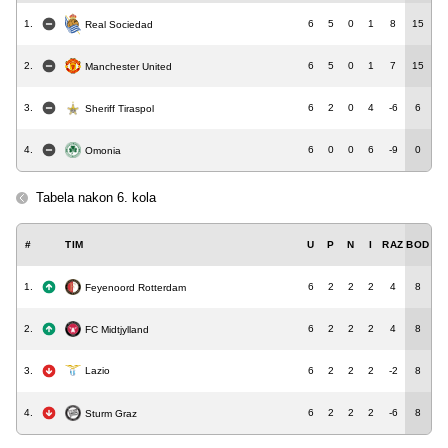
1.
6
5
0
1
8
15
Real Sociedad
2.
6
5
0
1
7
15
Manchester United
3.
6
2
0
4
-6
6
Sheriff Tiraspol
4.
6
0
0
6
-9
0
Omonia
Tabela nakon 6. kola
#
TIM
U
P
N
I
RAZ
BOD
1.
6
2
2
2
4
8
Feyenoord Rotterdam
2.
6
2
2
2
4
8
FC Midtjylland
3.
Lazio
6
2
2
2
-2
8
4.
6
2
2
2
-6
8
Sturm Graz