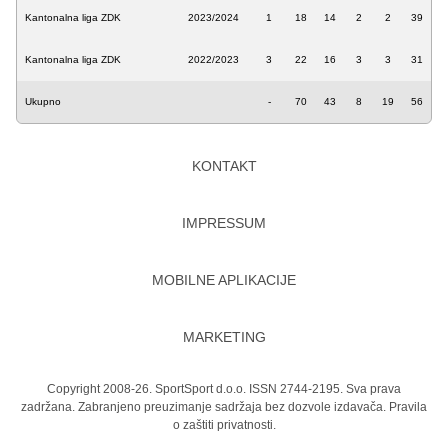
Kantonalna liga ZDK
2023/2024
1
18
14
2
2
39
Kantonalna liga ZDK
2022/2023
3
22
16
3
3
31
Ukupno
-
70
43
8
19
56
KONTAKT
IMPRESSUM
MOBILNE APLIKACIJE
MARKETING
Copyright 2008-26. SportSport d.o.o. ISSN 2744-2195. Sva prava
zadržana. Zabranjeno preuzimanje sadržaja bez dozvole izdavača.
Pravila
o zaštiti privatnosti.