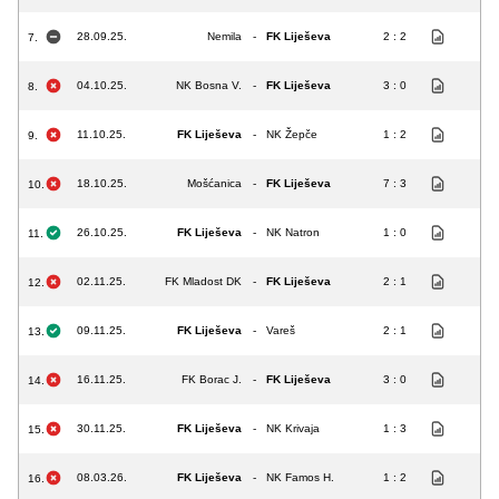
28.09.25.
Nemila
-
FK Liješeva
2 : 2
7.
04.10.25.
NK Bosna V.
-
FK Liješeva
3 : 0
8.
11.10.25.
FK Liješeva
-
NK Žepče
1 : 2
9.
18.10.25.
Mošćanica
-
FK Liješeva
7 : 3
10.
26.10.25.
FK Liješeva
-
NK Natron
1 : 0
11.
02.11.25.
FK Mladost DK
-
FK Liješeva
2 : 1
12.
09.11.25.
FK Liješeva
-
Vareš
2 : 1
13.
16.11.25.
FK Borac J.
-
FK Liješeva
3 : 0
14.
30.11.25.
FK Liješeva
-
NK Krivaja
1 : 3
15.
08.03.26.
FK Liješeva
-
NK Famos H.
1 : 2
16.