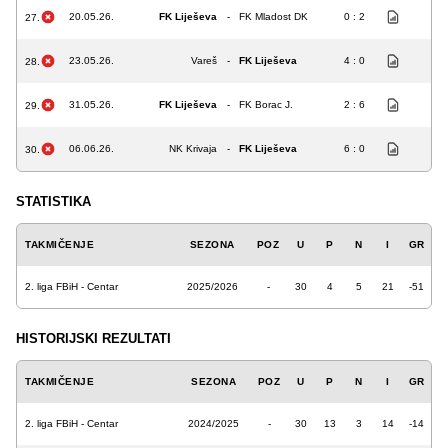
20.05.26.
FK Liješeva
-
FK Mladost DK
0 : 2
27.
23.05.26.
Vareš
-
FK Liješeva
4 : 0
28.
31.05.26.
FK Liješeva
-
FK Borac J.
2 : 6
29.
06.06.26.
NK Krivaja
-
FK Liješeva
6 : 0
30.
STATISTIKA
TAKMIČENJE
SEZONA
POZ
U
P
N
I
GR
2. liga FBiH - Centar
2025/2026
-
30
4
5
21
-51
HISTORIJSKI REZULTATI
TAKMIČENJE
SEZONA
POZ
U
P
N
I
GR
2. liga FBiH - Centar
2024/2025
-
30
13
3
14
-14