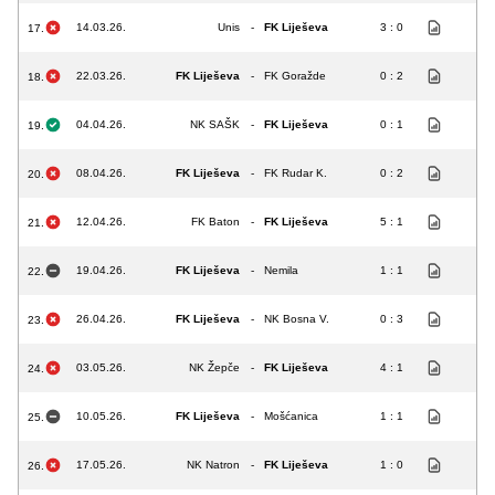
14.03.26.
Unis
-
FK Liješeva
3 : 0
17.
22.03.26.
FK Liješeva
-
FK Goražde
0 : 2
18.
04.04.26.
NK SAŠK
-
FK Liješeva
0 : 1
19.
08.04.26.
FK Liješeva
-
FK Rudar K.
0 : 2
20.
12.04.26.
FK Baton
-
FK Liješeva
5 : 1
21.
19.04.26.
FK Liješeva
-
Nemila
1 : 1
22.
26.04.26.
FK Liješeva
-
NK Bosna V.
0 : 3
23.
03.05.26.
NK Žepče
-
FK Liješeva
4 : 1
24.
10.05.26.
FK Liješeva
-
Mošćanica
1 : 1
25.
17.05.26.
NK Natron
-
FK Liješeva
1 : 0
26.