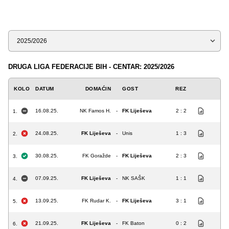
Sezona
DRUGA LIGA FEDERACIJE BIH - CENTAR: 2025/2026
KOLO
DATUM
DOMAĆIN
GOST
REZ
16.08.25.
NK Famos H.
-
FK Liješeva
2 : 2
1.
24.08.25.
FK Liješeva
-
Unis
1 : 3
2.
30.08.25.
FK Goražde
-
FK Liješeva
2 : 3
3.
07.09.25.
FK Liješeva
-
NK SAŠK
1 : 1
4.
13.09.25.
FK Rudar K.
-
FK Liješeva
3 : 1
5.
21.09.25.
FK Liješeva
-
FK Baton
0 : 2
6.