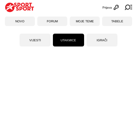
Prijava
Otvori profi
Ot
NOVO
FORUM
MOJE TEME
TABELE
VIJESTI
UTAKMICE
IGRAČI