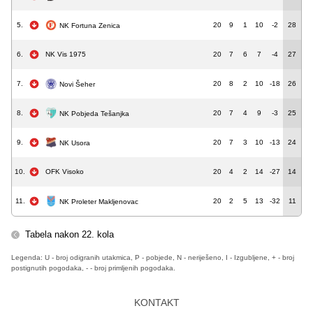
5.
20
9
1
10
-2
28
NK Fortuna Zenica
6.
NK Vis 1975
20
7
6
7
-4
27
7.
20
8
2
10
-18
26
Novi Šeher
8.
20
7
4
9
-3
25
NK Pobjeda Tešanjka
9.
20
7
3
10
-13
24
NK Usora
10.
OFK Visoko
20
4
2
14
-27
14
11.
20
2
5
13
-32
11
NK Proleter Makljenovac
Tabela nakon 22. kola
Legenda: U - broj odigranih utakmica, P - pobjede, N - neriješeno, I - Izgubljene, + - broj
postignutih pogodaka, - - broj primljenih pogodaka.
KONTAKT