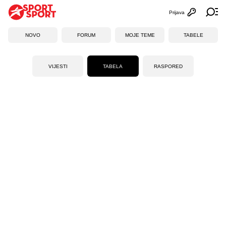
Prijava
Otvori profi
Ot
NOVO
FORUM
MOJE TEME
TABELE
VIJESTI
TABELA
RASPORED