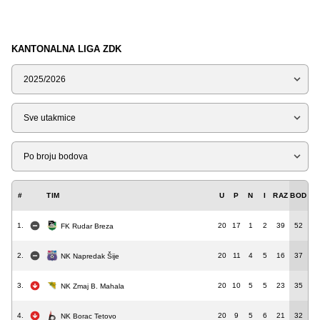
KANTONALNA LIGA ZDK
Sezona
Tip
Liga
#
TIM
U
P
N
I
RAZ
BOD
1.
20
17
1
2
39
52
FK Rudar Breza
2.
20
11
4
5
16
37
NK Napredak Šije
3.
20
10
5
5
23
35
NK Zmaj B. Mahala
4.
20
9
5
6
21
32
NK Borac Tetovo