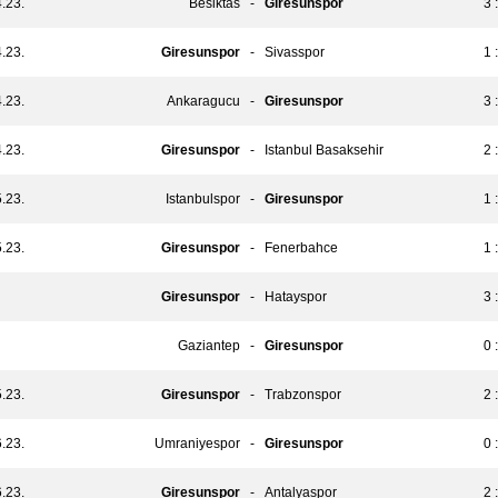
.23.
Besiktas
-
Giresunspor
3 
.23.
Giresunspor
-
Sivasspor
1 
.23.
Ankaragucu
-
Giresunspor
3 
.23.
Giresunspor
-
Istanbul Basaksehir
2 
.23.
Istanbulspor
-
Giresunspor
1 
.23.
Giresunspor
-
Fenerbahce
1 
Giresunspor
-
Hatayspor
3 
Gaziantep
-
Giresunspor
0 
.23.
Giresunspor
-
Trabzonspor
2 
.23.
Umraniyespor
-
Giresunspor
0 
.23.
Giresunspor
-
Antalyaspor
2 