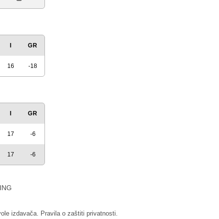
I
GR
16
-18
I
GR
17
-6
17
-6
ING
vole izdavača.
Pravila o zaštiti privatnosti.