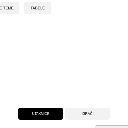
E TEME
TABELE
UTAKMICE
IGRAČI