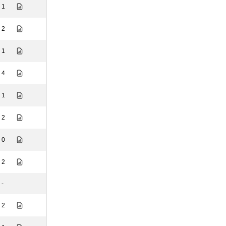
: 1
: 2
: 1
: 4
: 1
: 2
: 0
: 2
 -
: 2