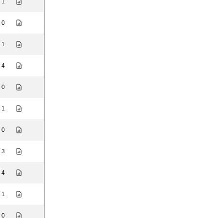
: 1
: 0
: 1
: 4
: 0
: 1
: 0
: 3
: 4
: 1
: 0