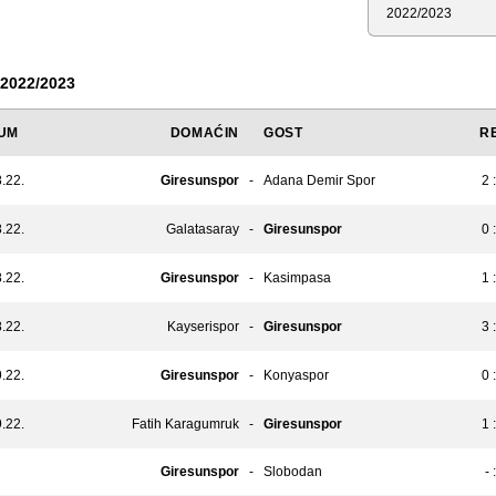
Sezona
2022/2023
UM
DOMAĆIN
GOST
R
.22.
Giresunspor
-
Adana Demir Spor
2 
.22.
Galatasaray
-
Giresunspor
0 
.22.
Giresunspor
-
Kasimpasa
1 
.22.
Kayserispor
-
Giresunspor
3 
.22.
Giresunspor
-
Konyaspor
0 
.22.
Fatih Karagumruk
-
Giresunspor
1 
Giresunspor
-
Slobodan
- :