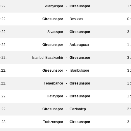
.22.
Alanyaspor
-
Giresunspor
1 
.22.
Giresunspor
-
Besiktas
0 
.22.
Sivasspor
-
Giresunspor
3 
.22.
Giresunspor
-
Ankaragucu
1 
.22.
Istanbul Basaksehir
-
Giresunspor
3 
.22.
Giresunspor
-
Istanbulspor
3 
.22.
Fenerbahce
-
Giresunspor
1 
.22.
Hatayspor
-
Giresunspor
1 
.22.
Giresunspor
-
Gaziantep
2 
.23.
Trabzonspor
-
Giresunspor
3 