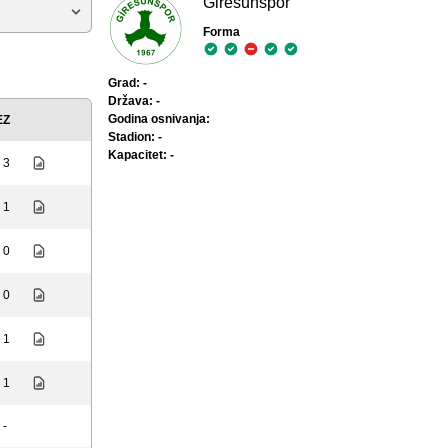
Giresunspor
Forma
Grad: -
Država: -
Godina osnivanja:
EZ
Stadion: -
Kapacitet: -
: 3
: 1
: 0
: 0
: 1
: 1
 -