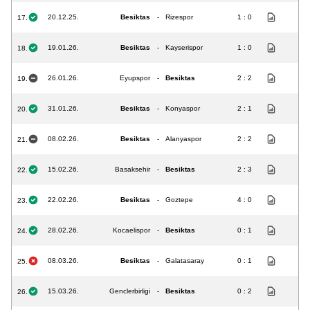
20.12.25.
Besiktas
-
Rizespor
1 : 0
17.
19.01.26.
Besiktas
-
Kayserispor
1 : 0
18.
26.01.26.
Eyupspor
-
Besiktas
2 : 2
19.
31.01.26.
Besiktas
-
Konyaspor
2 : 1
20.
08.02.26.
Besiktas
-
Alanyaspor
2 : 2
21.
15.02.26.
Basaksehir
-
Besiktas
2 : 3
22.
22.02.26.
Besiktas
-
Goztepe
4 : 0
23.
28.02.26.
Kocaelispor
-
Besiktas
0 : 1
24.
08.03.26.
Besiktas
-
Galatasaray
0 : 1
25.
15.03.26.
Genclerbirligi
-
Besiktas
0 : 2
26.