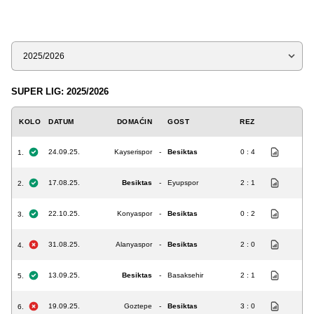
Sezona
SUPER LIG: 2025/2026
KOLO
DATUM
DOMAĆIN
GOST
REZ
24.09.25.
Kayserispor
-
Besiktas
0 : 4
1.
17.08.25.
Besiktas
-
Eyupspor
2 : 1
2.
22.10.25.
Konyaspor
-
Besiktas
0 : 2
3.
31.08.25.
Alanyaspor
-
Besiktas
2 : 0
4.
13.09.25.
Besiktas
-
Basaksehir
2 : 1
5.
19.09.25.
Goztepe
-
Besiktas
3 : 0
6.