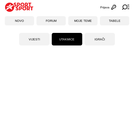
Prijava
Otvori profi
Ot
NOVO
FORUM
MOJE TEME
TABELE
VIJESTI
UTAKMICE
IGRAČI