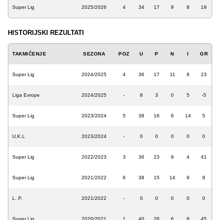
Super Lig
2025/2026
4
34
17
9
8
19
HISTORIJSKI REZULTATI
TAKMIČENJE
SEZONA
POZ
U
P
N
I
GR
Super Lig
2024/2025
4
36
17
11
8
23
Liga Evrope
2024/2025
-
8
3
0
5
-5
Super Lig
2023/2024
5
38
16
8
14
5
U.K.L
2023/2024
-
0
0
0
0
0
Super Lig
2022/2023
3
36
23
9
4
41
Super Lig
2021/2022
6
38
15
14
9
8
L. P.
2021/2022
-
0
0
0
0
0
Super Lig
2020/2021
1
40
26
6
8
45