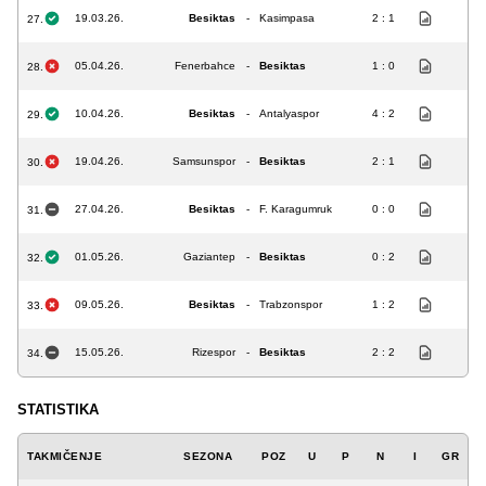
19.03.26.
Besiktas
-
Kasimpasa
2 : 1
27.
05.04.26.
Fenerbahce
-
Besiktas
1 : 0
28.
10.04.26.
Besiktas
-
Antalyaspor
4 : 2
29.
19.04.26.
Samsunspor
-
Besiktas
2 : 1
30.
27.04.26.
Besiktas
-
F. Karagumruk
0 : 0
31.
01.05.26.
Gaziantep
-
Besiktas
0 : 2
32.
09.05.26.
Besiktas
-
Trabzonspor
1 : 2
33.
15.05.26.
Rizespor
-
Besiktas
2 : 2
34.
STATISTIKA
TAKMIČENJE
SEZONA
POZ
U
P
N
I
GR