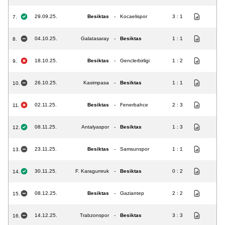
29.09.25.
Besiktas
-
Kocaelispor
3 : 1
7.
04.10.25.
Galatasaray
-
Besiktas
1 : 1
8.
18.10.25.
Besiktas
-
Genclerbirligi
1 : 2
9.
26.10.25.
Kasimpasa
-
Besiktas
1 : 1
10.
02.11.25.
Besiktas
-
Fenerbahce
2 : 3
11.
08.11.25.
Antalyaspor
-
Besiktas
1 : 3
12.
23.11.25.
Besiktas
-
Samsunspor
1 : 1
13.
30.11.25.
F. Karagumruk
-
Besiktas
0 : 2
14.
08.12.25.
Besiktas
-
Gaziantep
2 : 2
15.
14.12.25.
Trabzonspor
-
Besiktas
3 : 3
16.